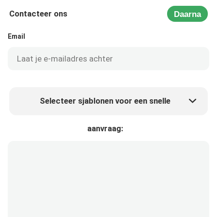
Contacteer ons
Daarna
Email
Selecteer sjablonen voor een snelle
Product prijs
Min.order quantity
aanvraag:
Vraag een staal aan
Meer details