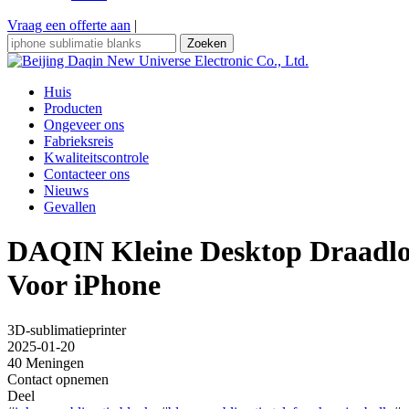
Vraag een offerte aan
|
Zoeken
Huis
Producten
Ongeveer ons
Fabrieksreis
Kwaliteitscontrole
Contacteer ons
Nieuws
Gevallen
DAQIN Kleine Desktop Draadloze
Voor iPhone
3D-sublimatieprinter
2025-01-20
40 Meningen
Contact opnemen
Deel