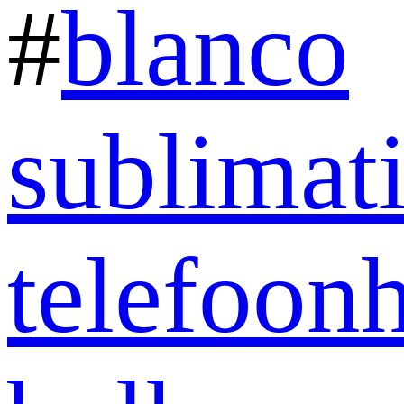
#
blanco
sublimat
telefoon