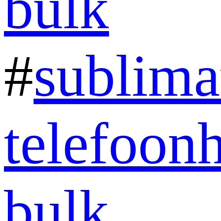
bulk
#
sublima
telefoon
bulk