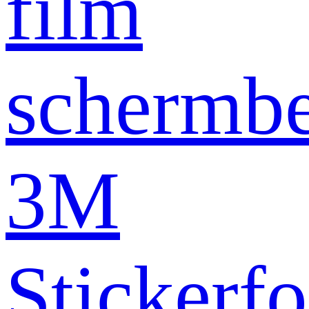
film
schermb
3M
Stickerfo