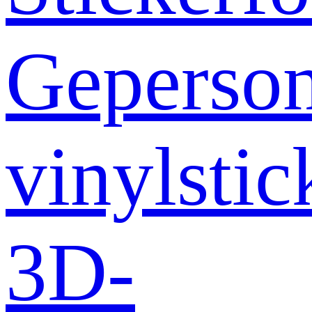
Geperson
vinylstic
3D-