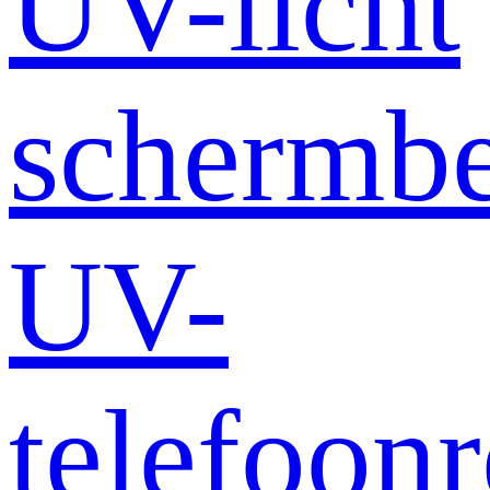
UV-licht
schermb
UV-
telefoonr