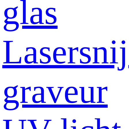
glas
Lasersni
graveur