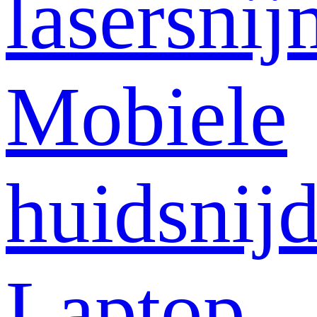
lasersni
Mobiele
huidsnij
Laptop