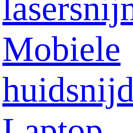
lasersni
Mobiele
huidsnij
Laptop