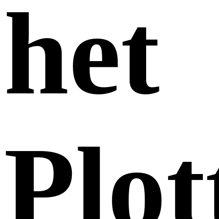
het
Plot