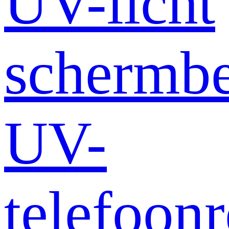
UV-licht
schermb
UV-
telefoonr