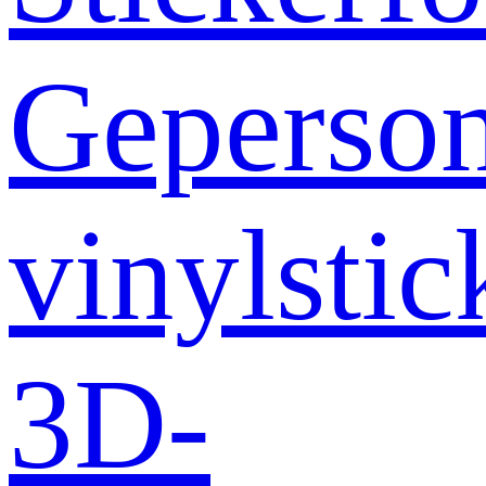
Geperson
vinylstic
3D-