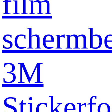
film
schermb
3M
Stickerfo