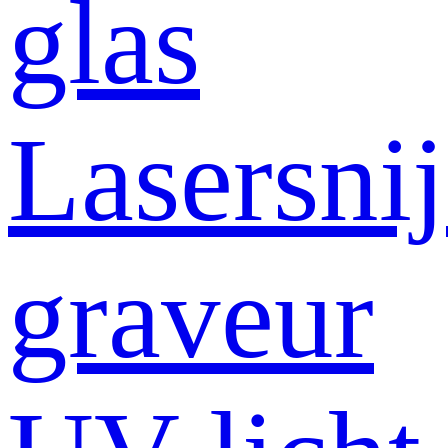
glas
Lasersni
graveur