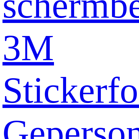
schermb
3M
Stickerfo
Geperson