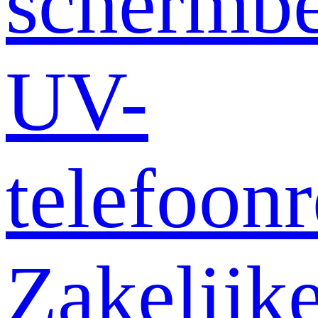
schermb
UV-
telefoonr
Zakelijk