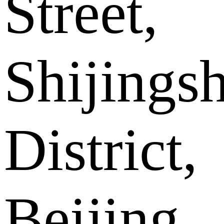
Street,
Shijings
District,
Beijing .