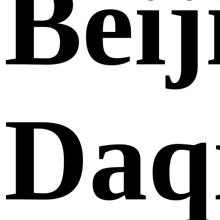
Beij
Daq