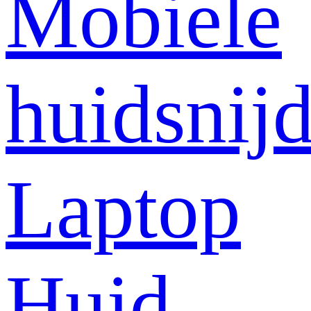
Mobiele
huidsnij
Laptop
Huid