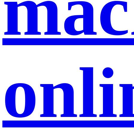
mac
onli