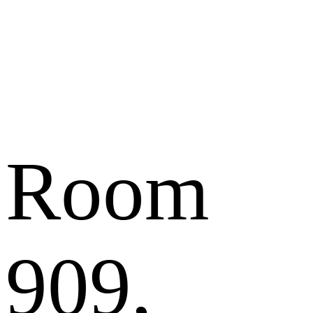
Room
909,