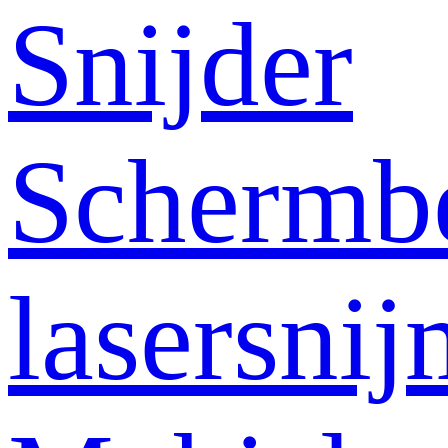
Snijder
Schermb
lasersni