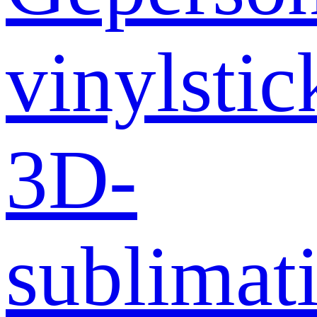
vinylstic
3D-
sublimati