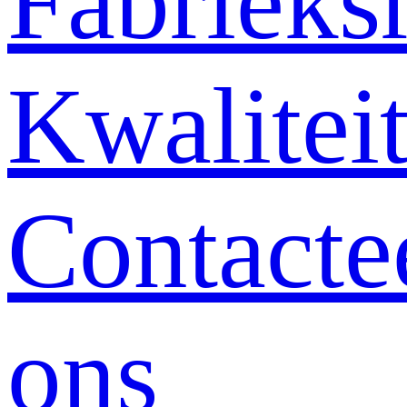
Fabrieksr
Kwalitei
Contacte
ons