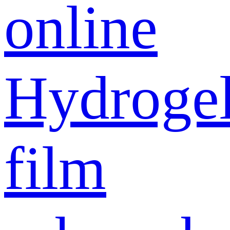
online
Hydroge
film