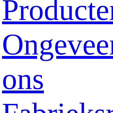
Producte
Ongevee
ons