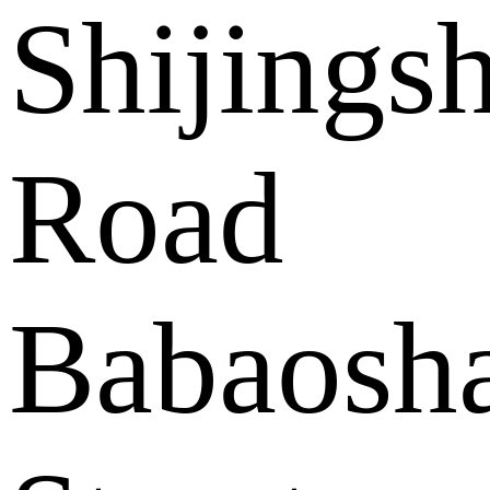
Shijings
Road
Babaosh