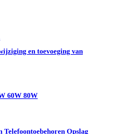
3
ijziging en toevoeging van
50W 60W 80W
n Telefoontoebehoren Opslag