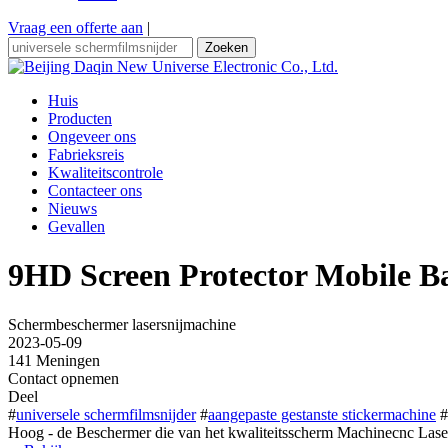
Vraag een offerte aan
|
Zoeken
Huis
Producten
Ongeveer ons
Fabrieksreis
Kwaliteitscontrole
Contacteer ons
Nieuws
Gevallen
9HD Screen Protector Mobile B
Schermbeschermer lasersnijmachine
2023-05-09
141 Meningen
Contact opnemen
Deel
#
universele schermfilmsnijder
#
aangepaste gestanste stickermachine
#
Hoog - de Beschermer die van het kwaliteitsscherm Machinecnc Laser