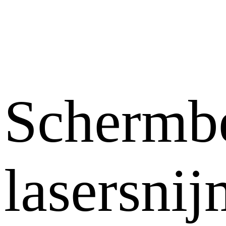
Schermb
lasersni