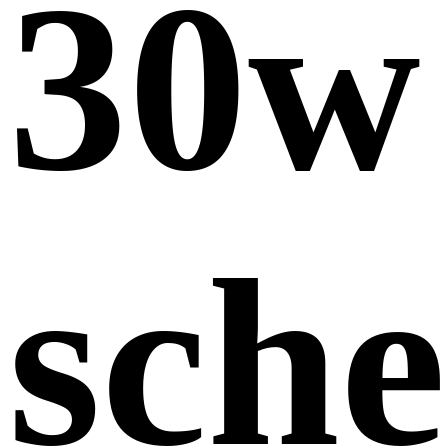
30w
sch