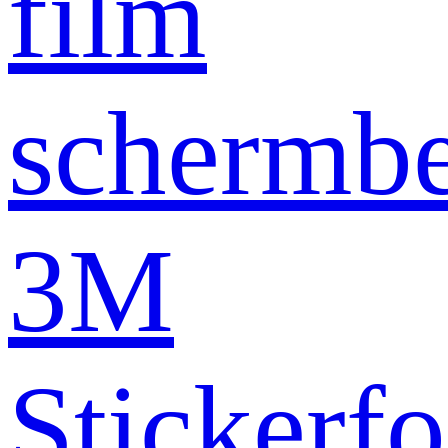
film
schermb
3M
Stickerfo