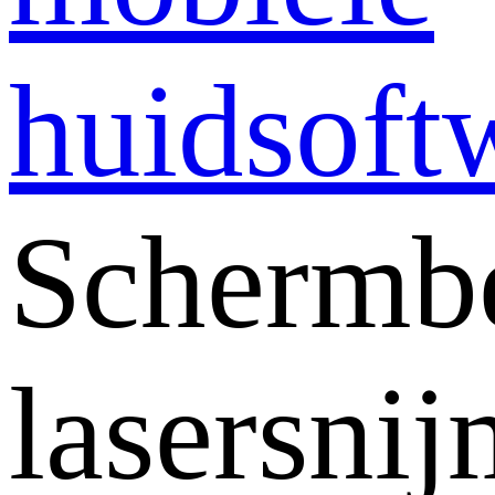
huidsoft
Schermb
lasersni