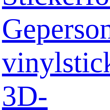
Geperson
vinylstic
3D-