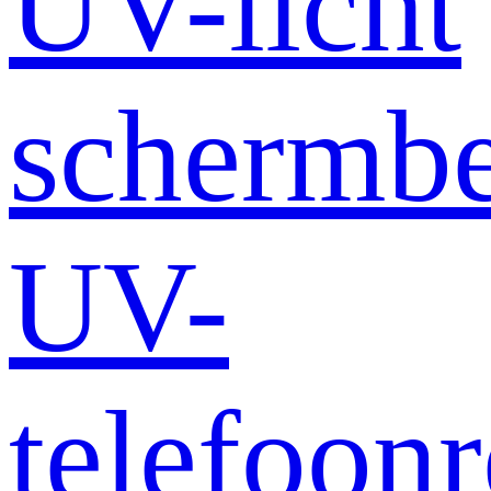
UV-licht
schermb
UV-
telefoonr