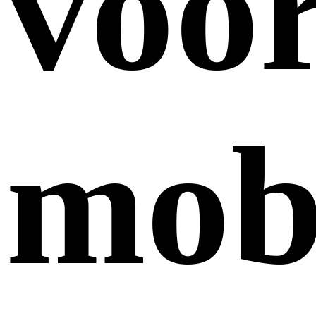
voo
mob