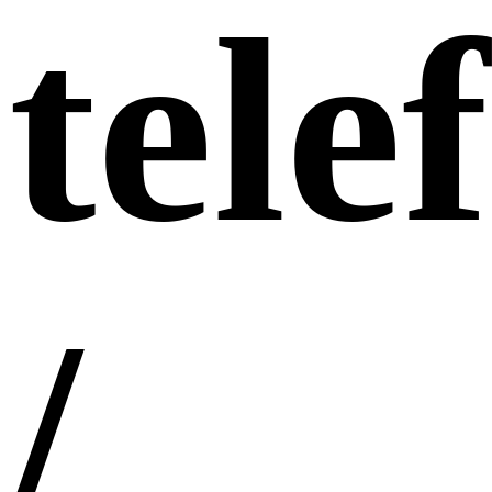
tele
/