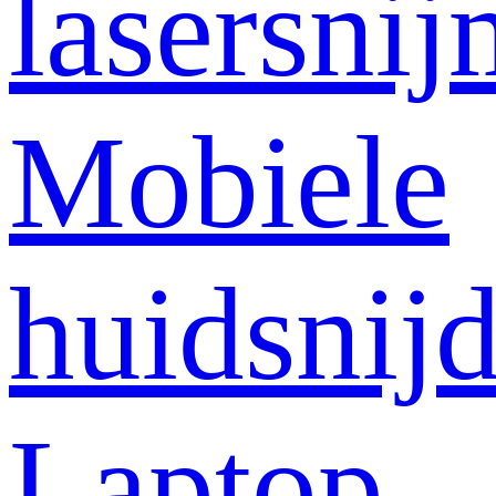
lasersni
Mobiele
huidsnij
Laptop