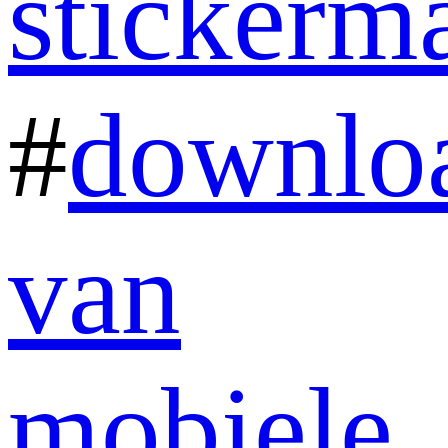
stickerm
#
downlo
van
mobiele