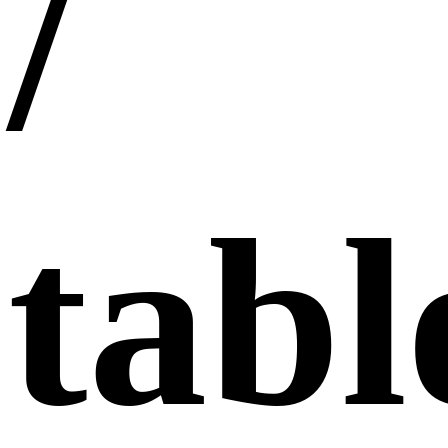
/
tabl