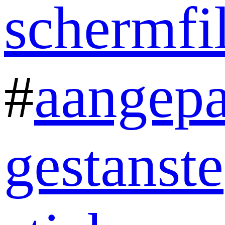
schermfi
#
aangepa
gestanste