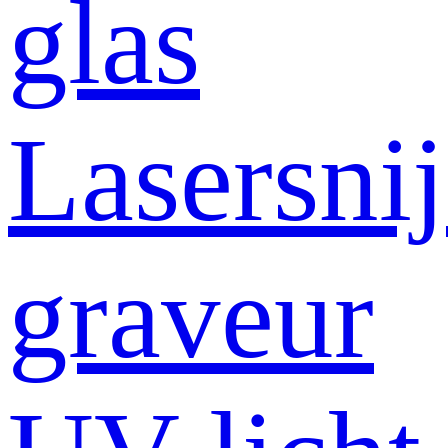
glas
Lasersni
graveur