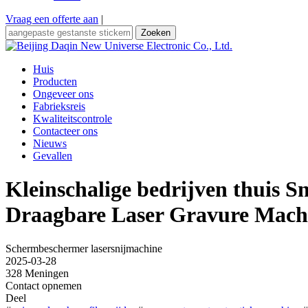
Vraag een offerte aan
|
Zoeken
Huis
Producten
Ongeveer ons
Fabrieksreis
Kwaliteitscontrole
Contacteer ons
Nieuws
Gevallen
Kleinschalige bedrijven thuis S
Draagbare Laser Gravure Mach
Schermbeschermer lasersnijmachine
2025-03-28
328 Meningen
Contact opnemen
Deel