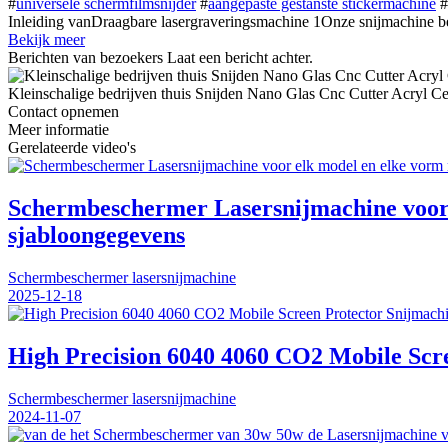
#
universele schermfilmsnijder
#
aangepaste gestanste stickermachine
#
Inleiding vanDraagbare lasergraveringsmachine 1Onze snijmachine be
Bekijk meer
Berichten van bezoekers
Laat een bericht achter.
Kleinschalige bedrijven thuis Snijden Nano Glas Cnc Cutter Acryl C
Contact opnemen
Meer informatie
Gerelateerde video's
Schermbeschermer Lasersnijmachine voor e
sjabloongegevens
Schermbeschermer lasersnijmachine
2025-12-18
High Precision 6040 4060 CO2 Mobile Sc
Schermbeschermer lasersnijmachine
2024-11-07