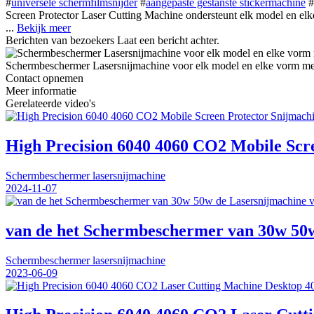
#
universele schermfilmsnijder
#
aangepaste gestanste stickermachine
#
Screen Protector Laser Cutting Machine ondersteunt elk model en e
...
Bekijk meer
Berichten van bezoekers
Laat een bericht achter.
Schermbeschermer Lasersnijmachine voor elk model en elke vorm me
Contact opnemen
Meer informatie
Gerelateerde video's
High Precision 6040 4060 CO2 Mobile Sc
Schermbeschermer lasersnijmachine
2024-11-07
van de het Schermbeschermer van 30w 50w
Schermbeschermer lasersnijmachine
2023-06-09