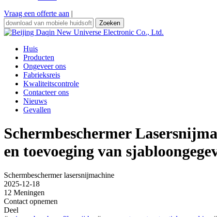
Vraag een offerte aan
|
Zoeken
Huis
Producten
Ongeveer ons
Fabrieksreis
Kwaliteitscontrole
Contacteer ons
Nieuws
Gevallen
Schermbeschermer Lasersnijmac
en toevoeging van sjabloongege
Schermbeschermer lasersnijmachine
2025-12-18
12 Meningen
Contact opnemen
Deel