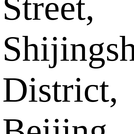
Street,
Shijings
District,
Beijing .