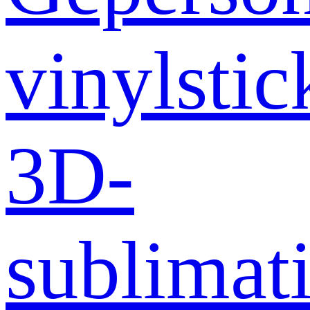
vinylstic
3D-
sublimati