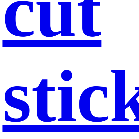
cut
stic