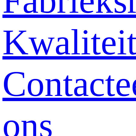
Fabrieksr
Kwalitei
Contacte
ons