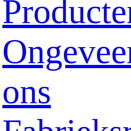
Producte
Ongevee
ons