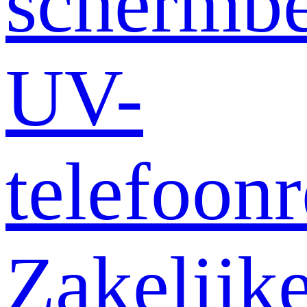
schermb
UV-
telefoonr
Zakelijk