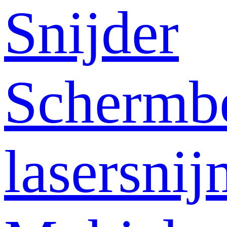
Snijder
Schermb
lasersni