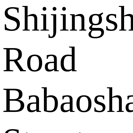
Shijings
Road
Babaosh