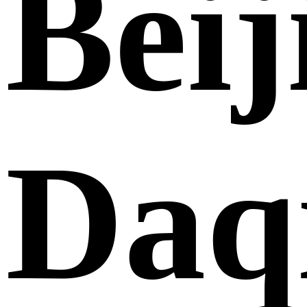
Beij
Daq