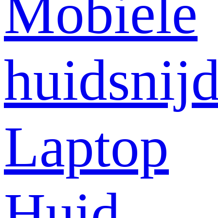
Mobiele
huidsnij
Laptop
Huid