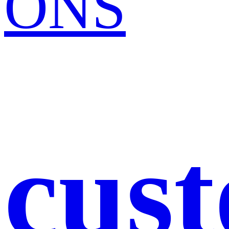
ONS
cus