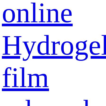
online
Hydroge
film