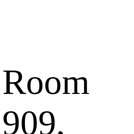
Room
909,