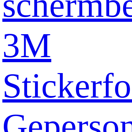
schermb
3M
Stickerfo
Geperson