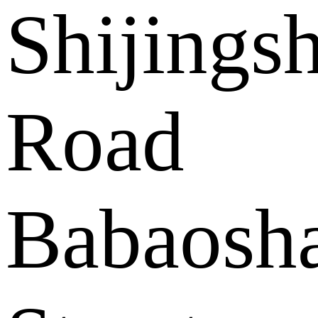
Shijings
Road
Babaosh