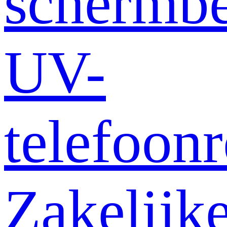
schermb
UV-
telefoonr
Zakelijk