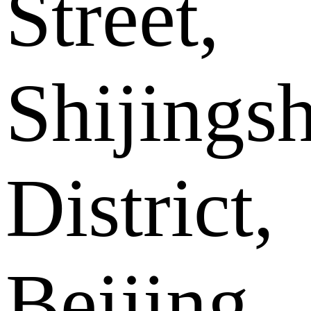
Street,
Shijings
District,
Beijing .