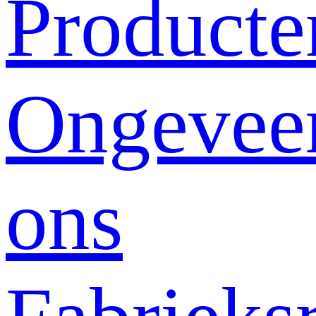
Producte
Ongevee
ons