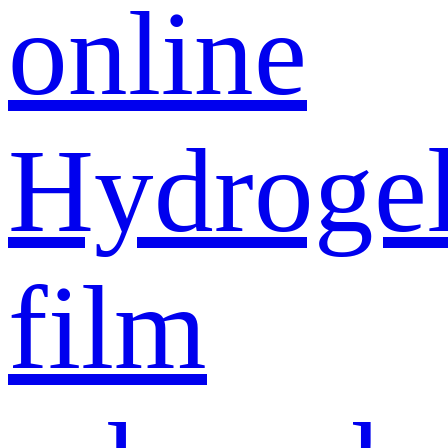
online
Hydroge
film