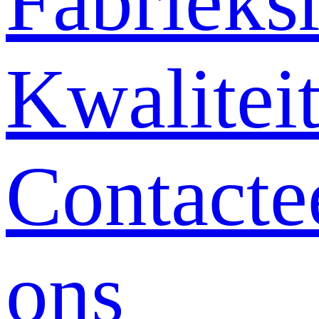
Fabrieksr
Kwalitei
Contacte
ons