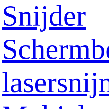
Snijder
Schermb
lasersni