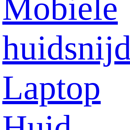
Mobiele
huidsnij
Laptop
Huid