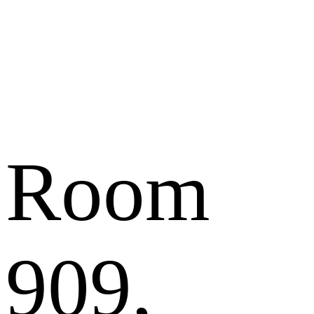
Room
909,