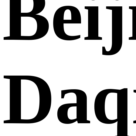
Beij
Daq