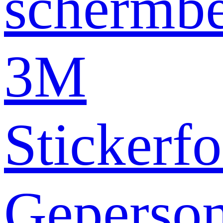
schermb
3M
Stickerfo
Geperson