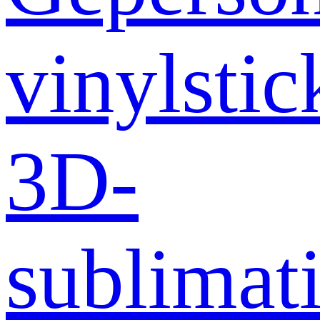
vinylstic
3D-
sublimati