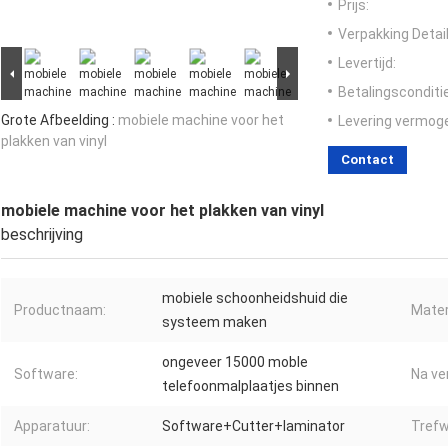
Prijs:
Verpakking Detail
Levertijd:
Betalingsconditi
Grote Afbeelding :
mobiele machine voor het
Levering vermog
plakken van vinyl
Contact
mobiele machine voor het plakken van vinyl
beschrijving
mobiele schoonheidshuid die
Productnaam:
Mater
systeem maken
ongeveer 15000 moble
Software:
Na ve
telefoonmalplaatjes binnen
Apparatuur:
Software+Cutter+laminator
Trefw