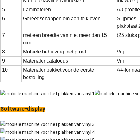
Kan foto kwaliteit afdrukken
inktwater)
5
Laminatoren
A3-grootte
6
Gereedschappen om aan te kleven
Slijpmes
plakplaat 
7
met een breedte van niet meer dan 15
(25 stuks 
mm
8
Mobiele behuizing met groef
Vrij
9
Materialencatalogus
Vrij
10
Materialenpakket voor de eerste
A4-formaat
bestelling
Software-display