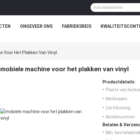
CTEN
ONGEVEER ONS
FABRIEKSREIS
KWALITEITSCONT
e Voor Het Plakken Van Vinyl
mobiele machine voor het plakken van vinyl
Productdetails:
Plaats van herko
Merknaam:
Certificering:
Modelnummer:
Betalen & Verzen
Min. bestelaantal