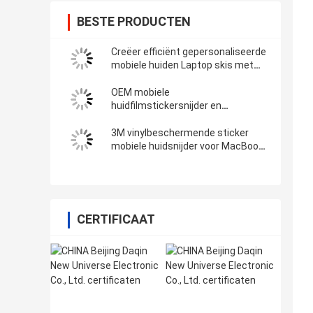
BESTE PRODUCTEN
Creëer efficiënt gepersonaliseerde
mobiele huiden Laptop skis met
DAQIN Mobile Skin Cutter Software
OEM mobiele
huidfilmstickersnijder en
printermachine
3M vinylbeschermende sticker
mobiele huidsnijder voor MacBook-
schermbeschermer
CERTIFICAAT