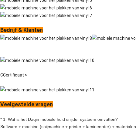
Bedrijf & Klanten
C
Certificaat >
Veelgestelde vragen
* 1. Wat is het Daqin mobiele huid snijder systeem omvatten?
Software + machine (snijmachine + printer + lamineerder) + materiale