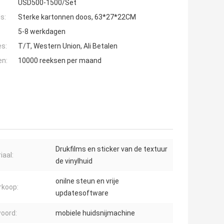
USD500-1500/Set
s:
Sterke kartonnen doos, 63*27*22CM
5-8 werkdagen
es:
T/T, Western Union, Ali Betalen
en:
10000 reeksen per maand
Drukfilms en sticker van de textuur
iaal:
de vinylhuid
onilne steun en vrije
rkoop:
updatesoftware
oord:
mobiele huidsnijmachine