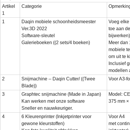
Artikel
Categorie
Opmerkin
1
1
Daqin mobiele schoonheidsmeester
Voeg elke
Ver.3D 2022
toe aan de 
Software-sleutel
bijwerken)
Galerieboeken ((2 sets/4 boeken)
Meer dan 
mobiele t
om uit te 
Inclusief 
modellen a
2
Snijmachine -- Daqin Cutter/ ((Twee
Voor A3-f
Blade))
3
Graphtec snijmachine (Made in Japan)
Model: CE
Kan werken met onze software
375 mm ×
Sneller en nauwkeuriger.
4
6 Kleurenprinter (Inkjetprinter voor
Voor A4
gewone kleurstoffen)
met contin