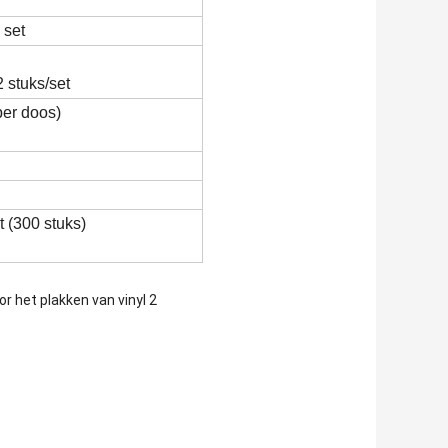
 set
2 stuks/set
per doos)
 (300 stuks)