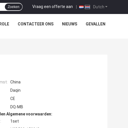
Vraag een offerte aan
|
Dutch
Zoeken
ROLE
CONTACTEER ONS
NIEUWS
GEVALLEN
mst:
China
Daqin
CE
DQ-MB
den Algemene voorwaarden:
:
1set