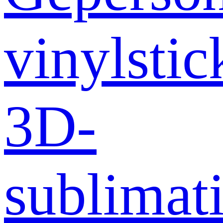
vinylstic
3D-
sublimati