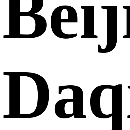
Beij
Daq