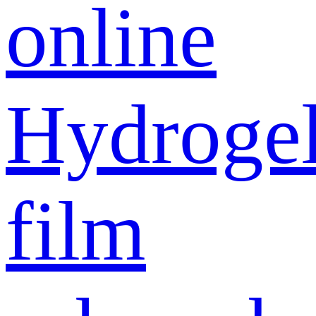
online
Hydroge
film