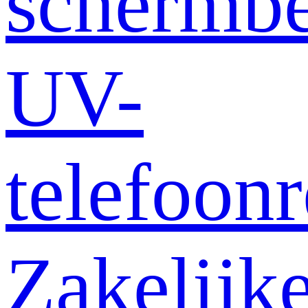
schermb
UV-
telefoonr
Zakelijk