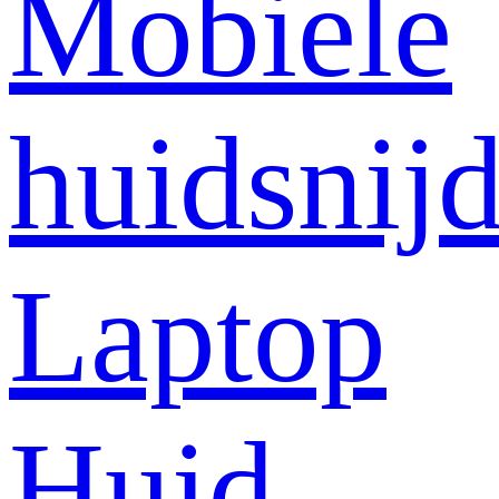
Mobiele
huidsnij
Laptop
Huid