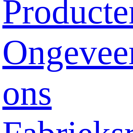
Producte
Ongevee
ons