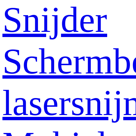
Snijder
Schermb
lasersni