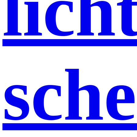
lich
sch