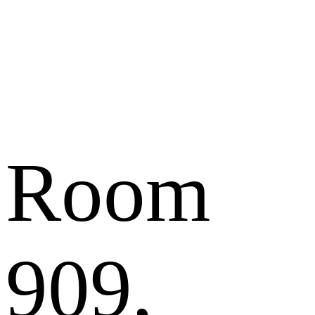
Room
909,