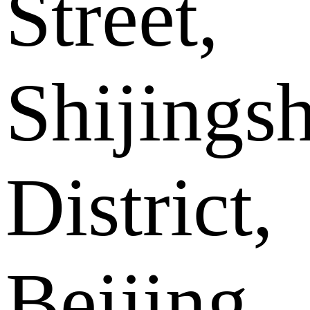
Street,
Shijings
District,
Beijing .