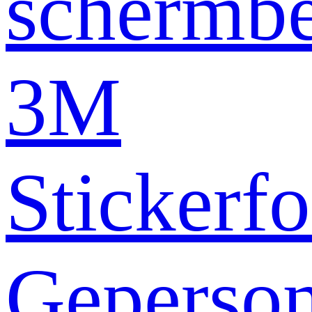
schermb
3M
Stickerfo
Geperson