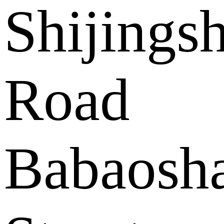
Shijings
Road
Babaosh