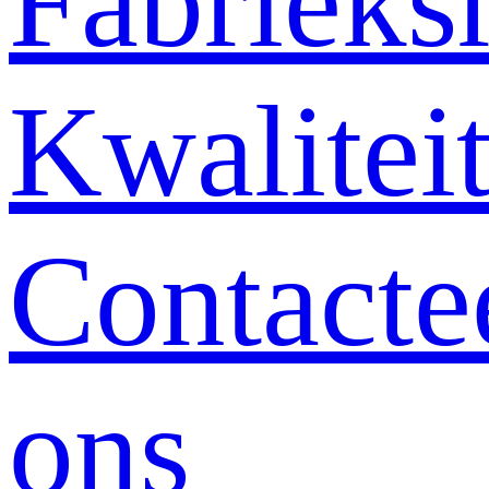
Fabrieksr
Kwalitei
Contacte
ons