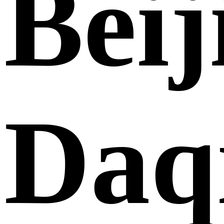
Beij
Daq