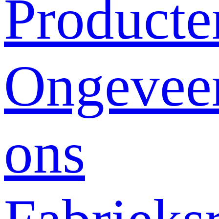
Producte
Ongevee
ons