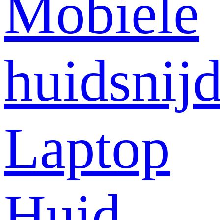
Mobiele
huidsnij
Laptop
Huid