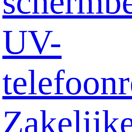
schermb
UV-
telefoonr
Zakelijk