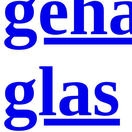
geh
glas