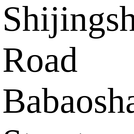
Shijings
Road
Babaosh