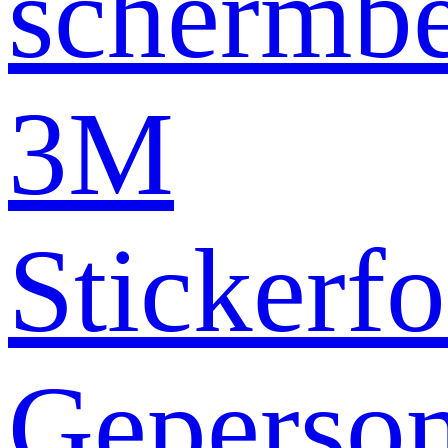
schermb
3M
Stickerfo
Geperson