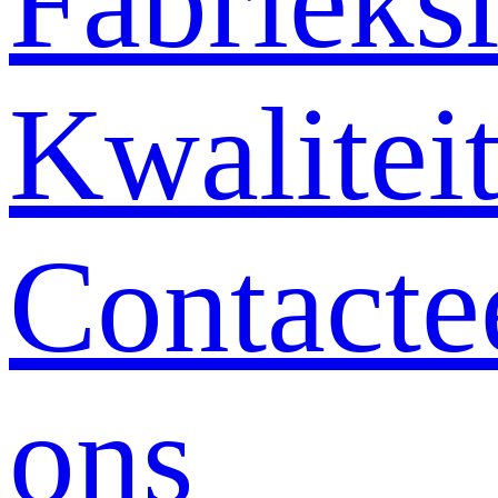
Fabrieksr
Kwalitei
Contacte
ons