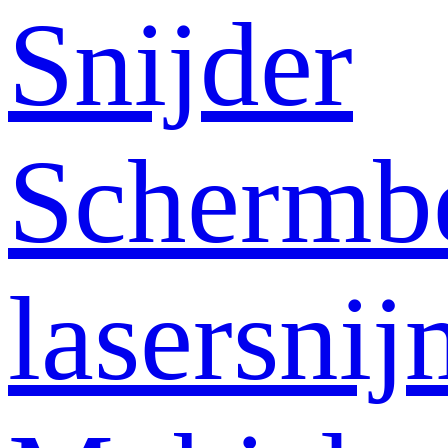
Snijder
Schermb
lasersni