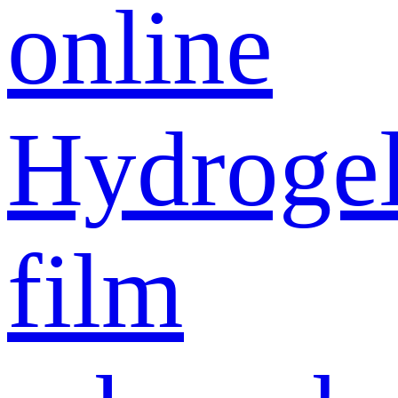
online
Hydroge
film