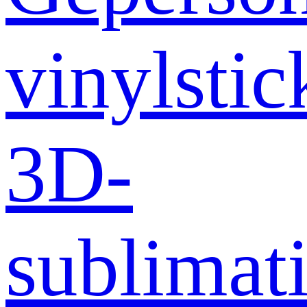
vinylstic
3D-
sublimati