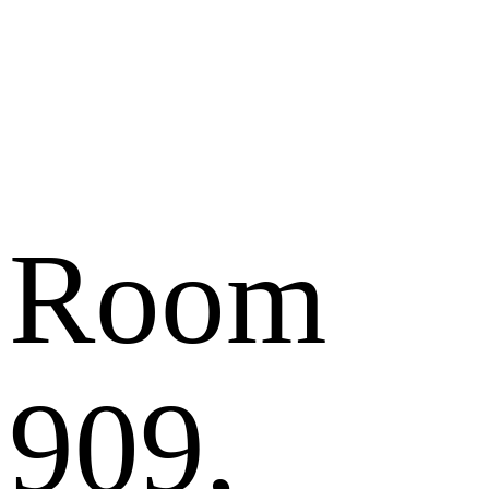
Room
909,