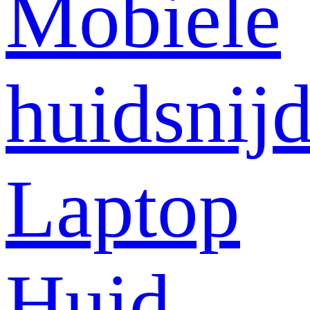
Mobiele
huidsnij
Laptop
Huid