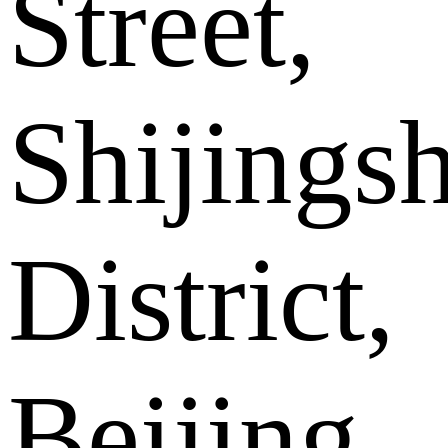
Street,
Shijings
District,
Beijing .