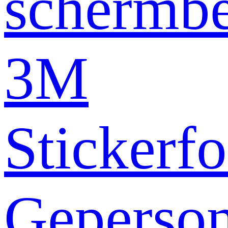
schermb
3M
Stickerfo
Geperson