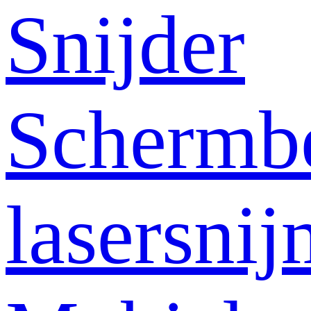
Snijder
Schermb
lasersni