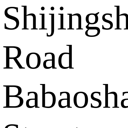
Shijings
Road
Babaosh