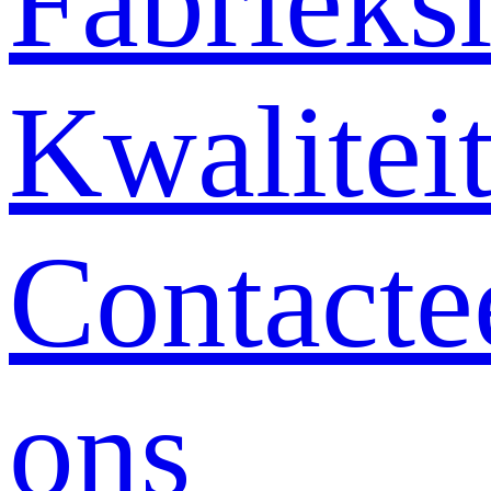
Fabrieksr
Kwalitei
Contacte
ons