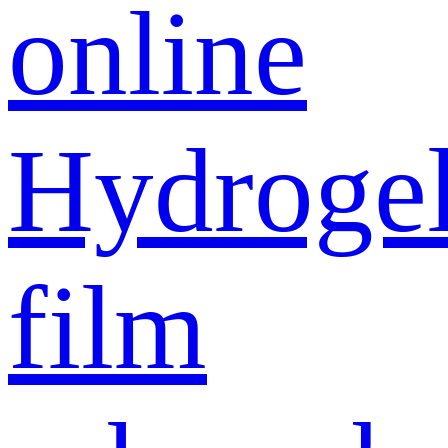
online
Hydroge
film