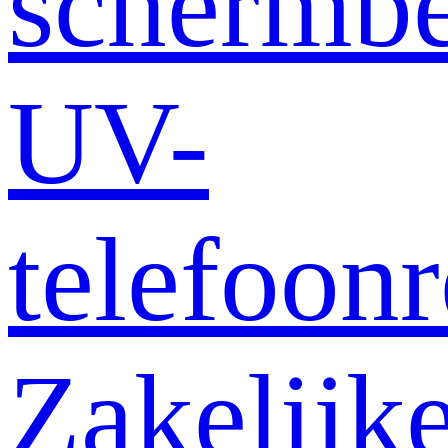
schermb
UV-
telefoonr
Zakelijk