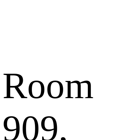
Room
909,