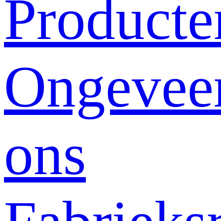
Producte
Ongevee
ons