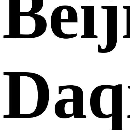
Beij
Daq