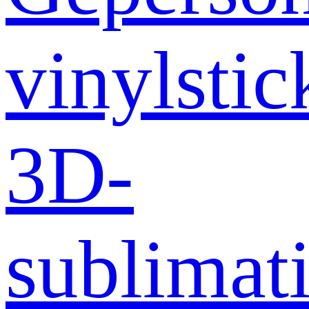
vinylstic
3D-
sublimati