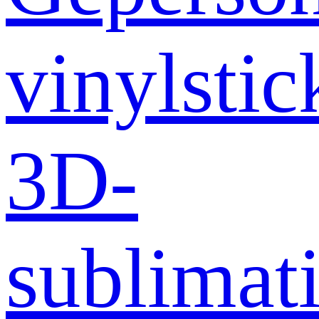
vinylstic
3D-
sublimati