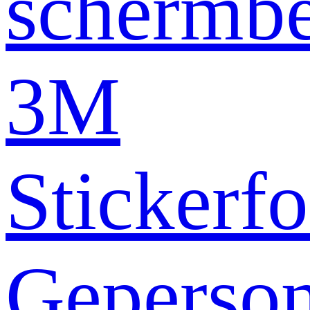
schermb
3M
Stickerfo
Geperson