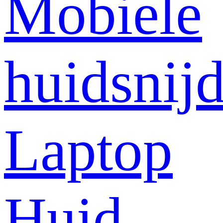
Mobiele
huidsnij
Laptop
Huid