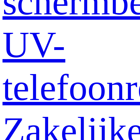
schermb
UV-
telefoonr
Zakelijk