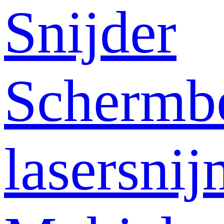
Snijder
Schermb
lasersni