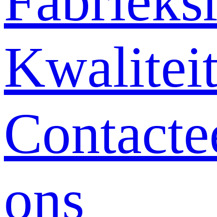
Fabrieksr
Kwalitei
Contacte
ons