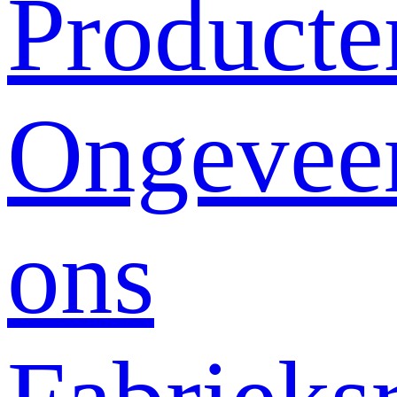
Producte
Ongevee
ons