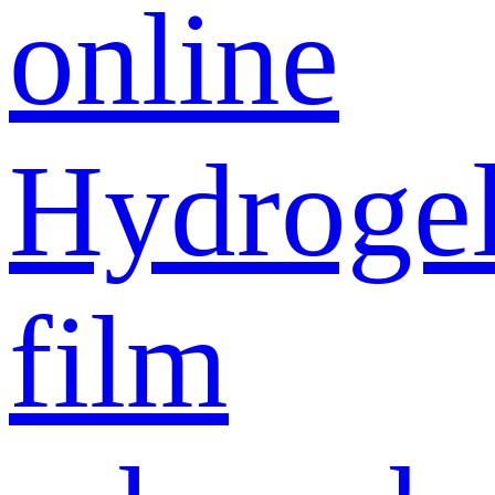
online
Hydroge
film