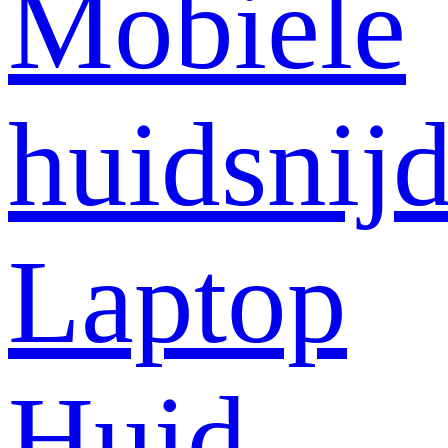
Mobiele
huidsnij
Laptop
Huid