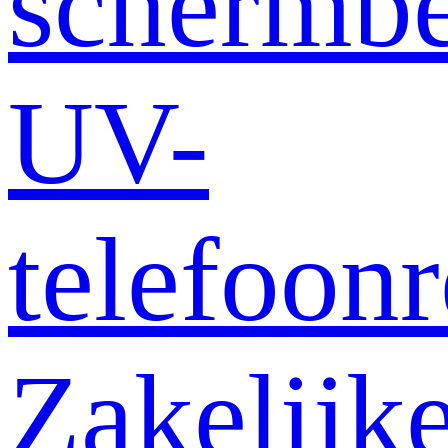
schermb
UV-
telefoonr
Zakelijk