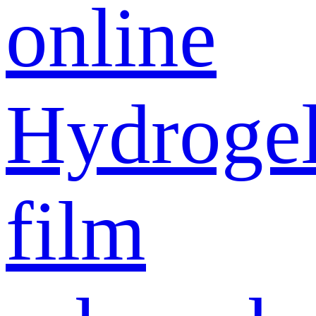
online
Hydroge
film