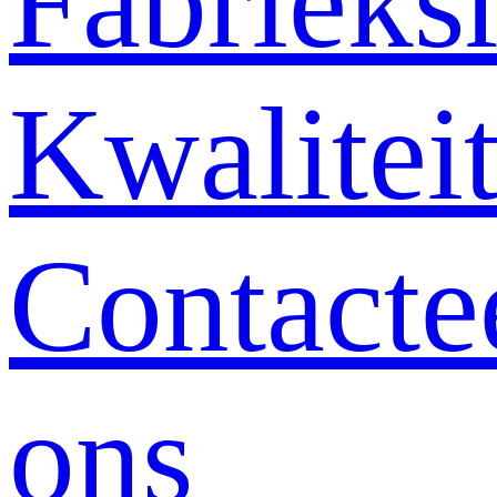
Fabrieksr
Kwalitei
Contacte
ons