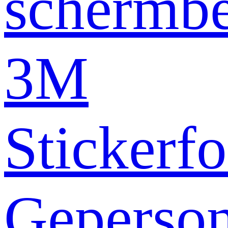
schermb
3M
Stickerfo
Geperson