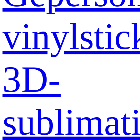
vinylstic
3D-
sublimati