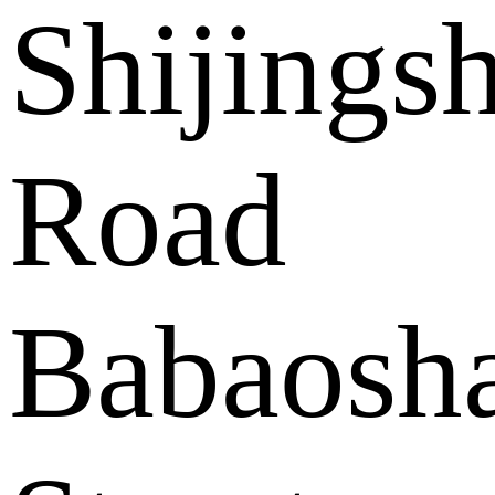
Shijings
Road
Babaosh