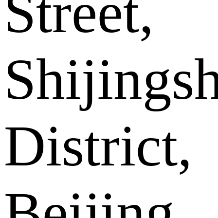
Street,
Shijings
District,
Beijing .