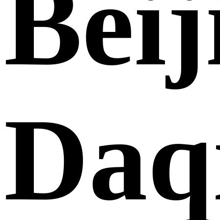
Beij
Daq