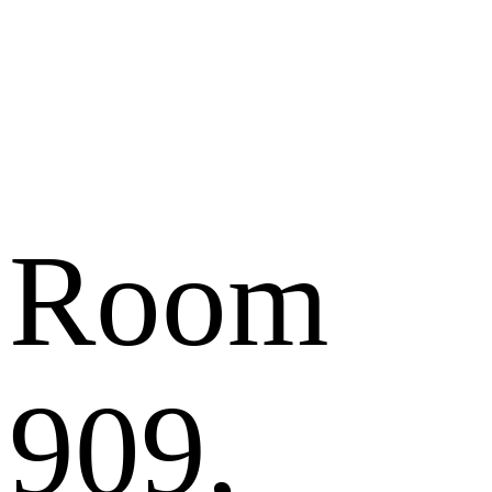
Room
909,