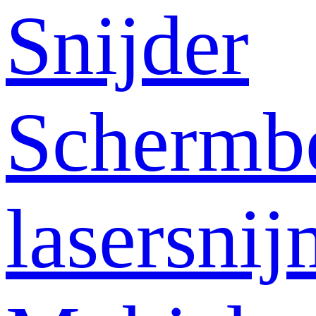
Snijder
Schermb
lasersni