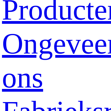
Producte
Ongevee
ons