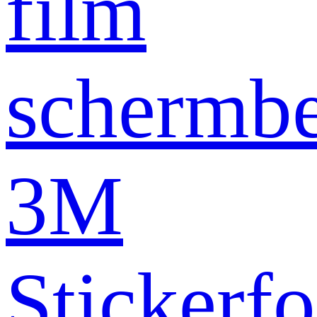
film
schermb
3M
Stickerfo