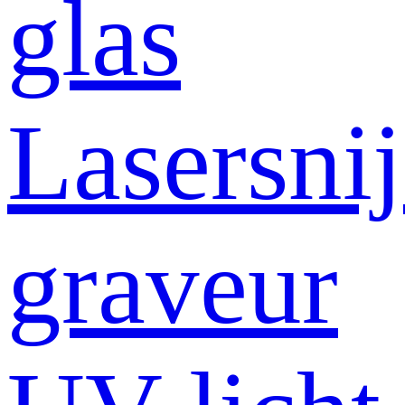
glas
Lasersni
graveur