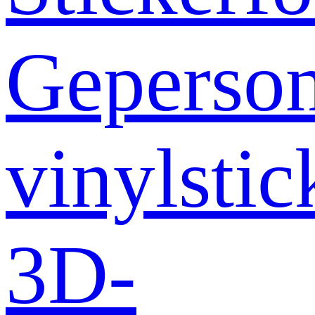
Geperson
vinylstic
3D-