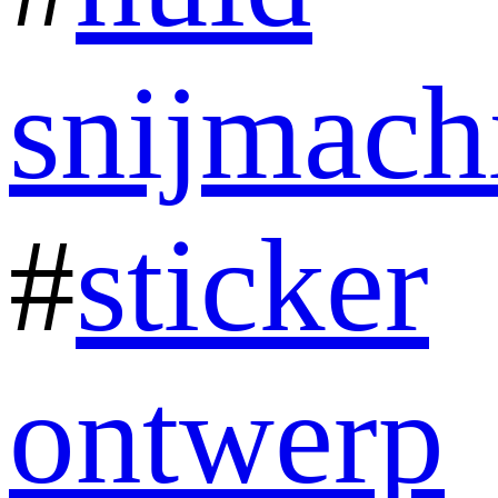
snijmach
#
sticker
ontwerp