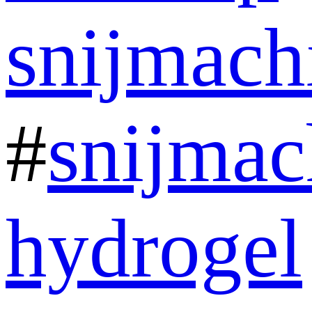
snijmach
#
snijmac
hydrogel