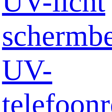
UV-licht
schermb
UV-
telefoonr