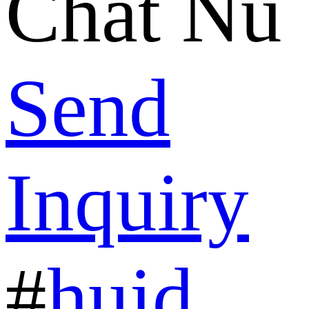
Chat Nu
Send
Inquiry
#
huid