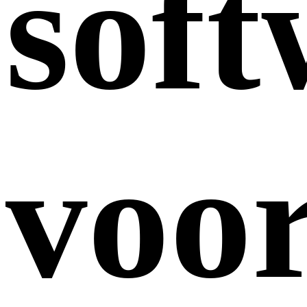
soft
voo