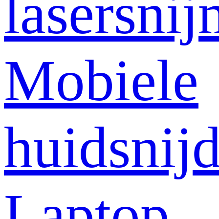
lasersni
Mobiele
huidsnij
Laptop