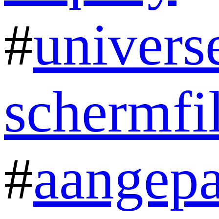
#
univers
schermfi
#
aangepa