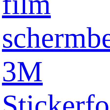
film
schermb
3M
Stickerfo