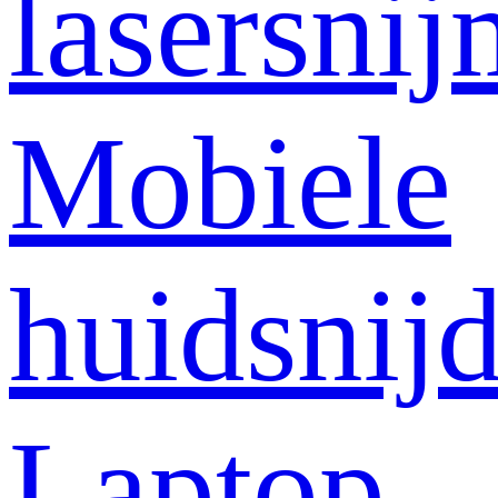
lasersni
Mobiele
huidsnij
Laptop