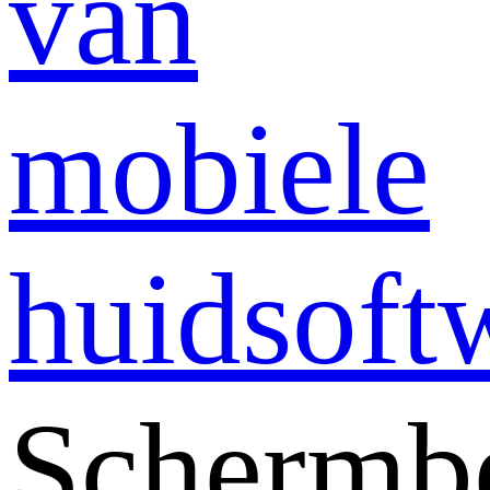
van
mobiele
huidsoft
Schermb