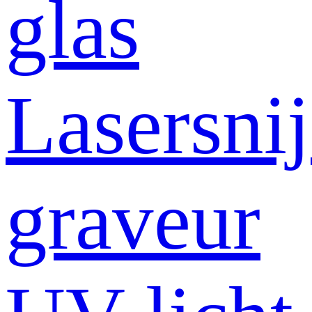
glas
Lasersni
graveur