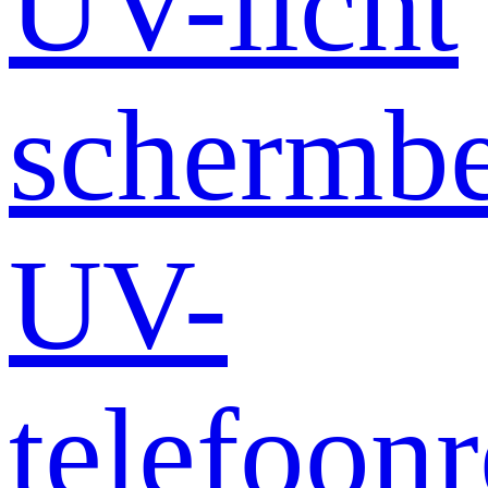
UV-licht
schermb
UV-
telefoonr