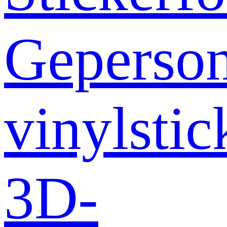
Geperson
vinylstic
3D-