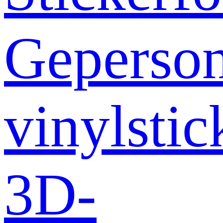
Geperson
vinylstic
3D-