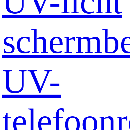
UV-licht
schermb
UV-
telefoonr