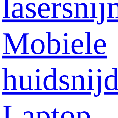
lasersni
Mobiele
huidsnij
Laptop