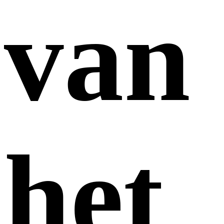
van
het