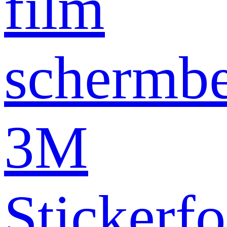
film
schermb
3M
Stickerfo