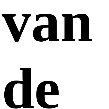
van
de