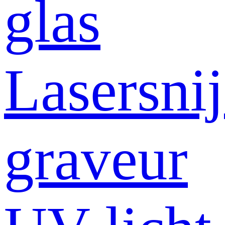
glas
Lasersni
graveur