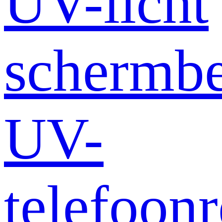
UV-licht
schermb
UV-
telefoonr