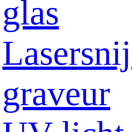
glas
Lasersni
graveur