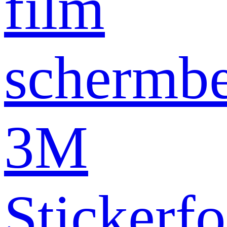
film
schermb
3M
Stickerfo