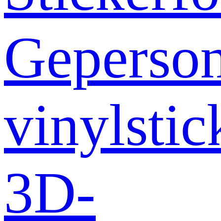
Geperson
vinylstic
3D-