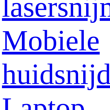
lasersni
Mobiele
huidsnij
Laptop