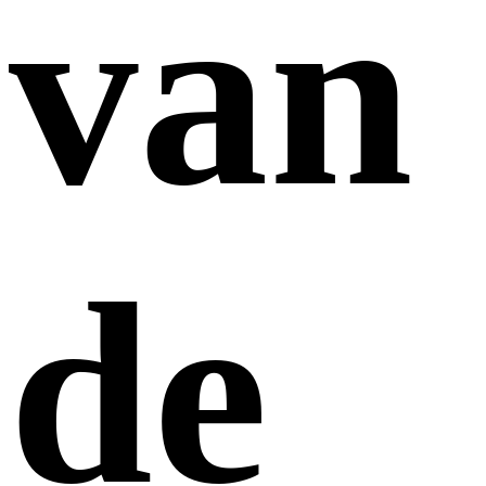
van
de