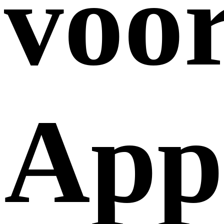
voo
App