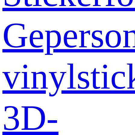
Geperson
vinylstic
3D-