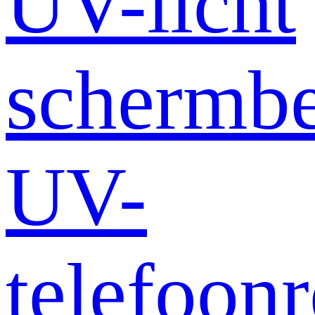
UV-licht
schermb
UV-
telefoonr