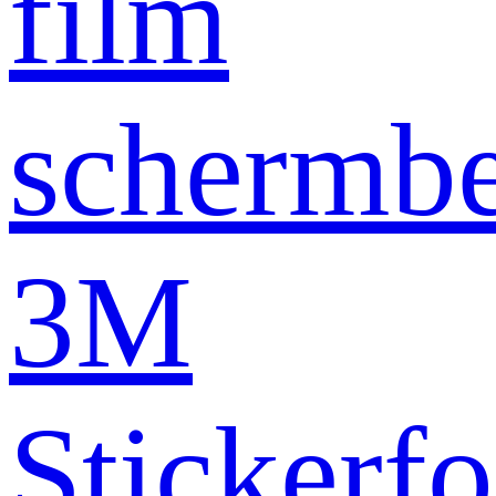
film
schermb
3M
Stickerfo