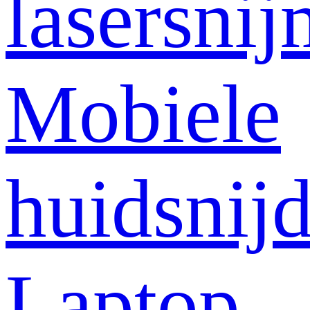
lasersni
Mobiele
huidsnij
Laptop