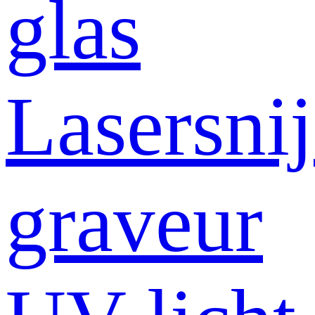
glas
Lasersni
graveur