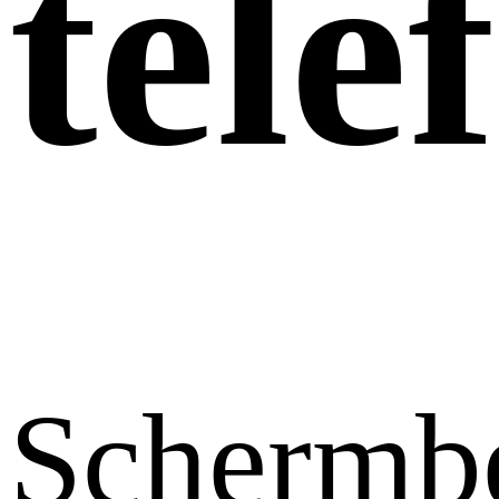
tele
Schermb