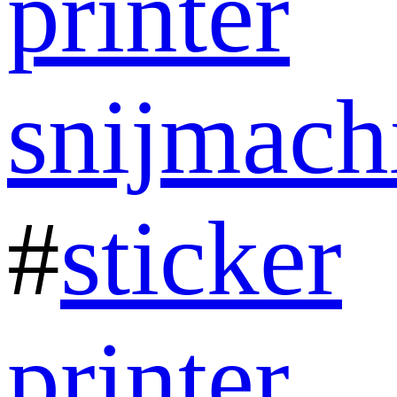
printer
snijmach
#
sticker
printer