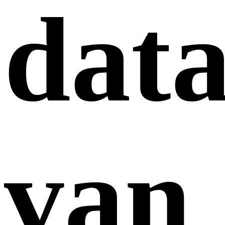
dat
van