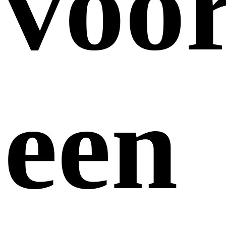
voo
een