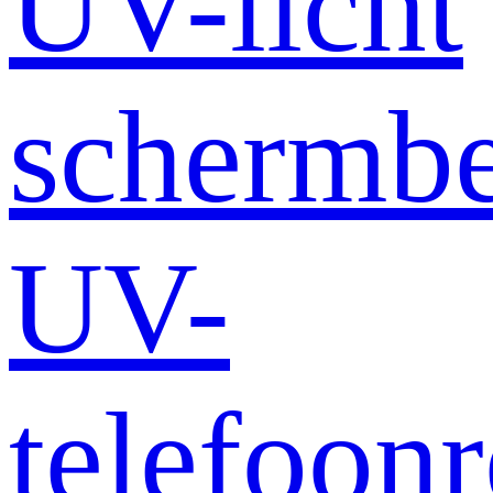
UV-licht
schermb
UV-
telefoonr