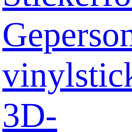
Geperson
vinylstic
3D-