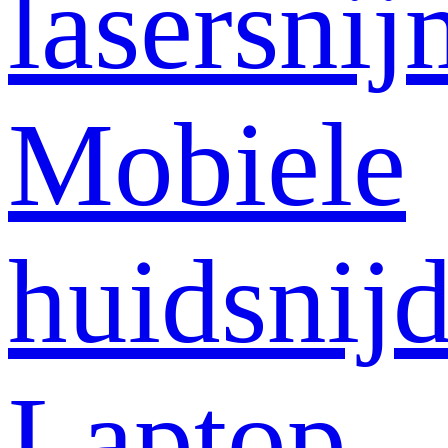
lasersni
Mobiele
huidsnij
Laptop