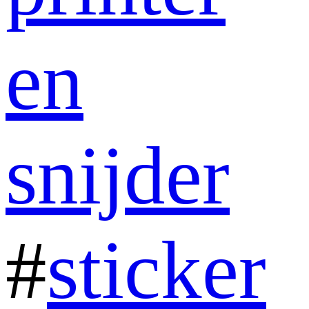
en
snijder
#
sticker