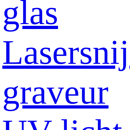
glas
Lasersni
graveur