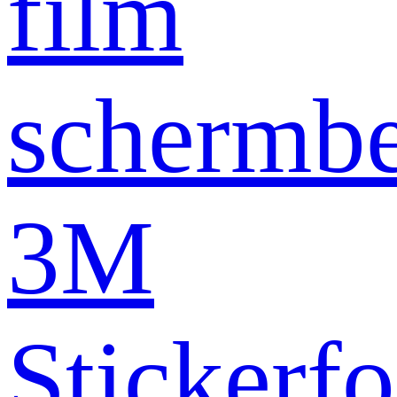
film
schermb
3M
Stickerfo