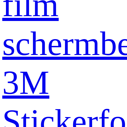
film
schermb
3M
Stickerfo