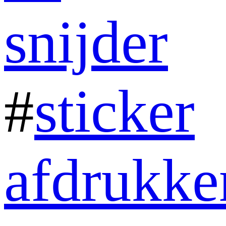
snijder
#
sticker
afdrukke