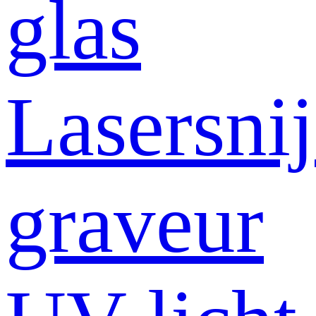
glas
Lasersni
graveur