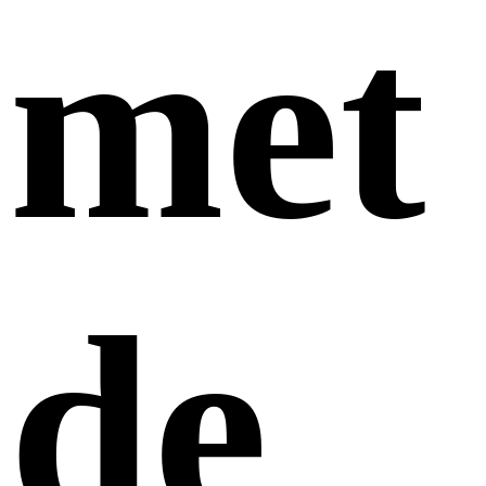
met
de