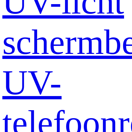
UV-licht
schermb
UV-
telefoonr