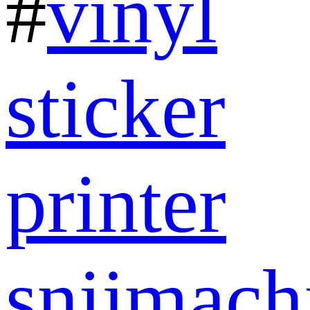
#
vinyl
sticker
printer
snijmach