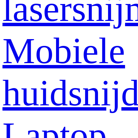
lasersni
Mobiele
huidsnij
Laptop