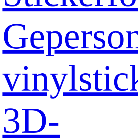
Geperson
vinylstic
3D-