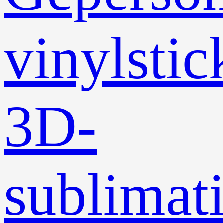
vinylstic
3D-
sublimati