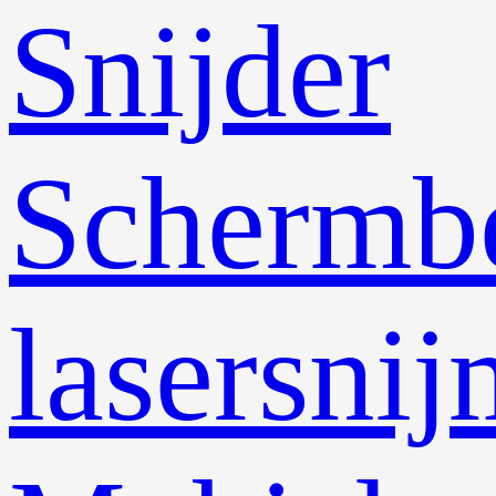
Snijder
Schermb
lasersni