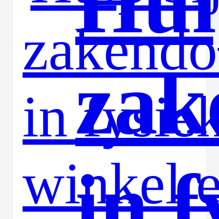
Hul
zak
in f