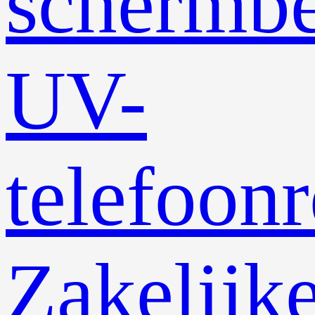
schermb
UV-
telefoonr
Zakelijk