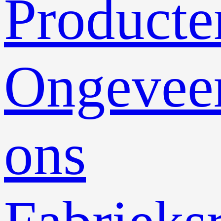
Producte
Ongevee
ons