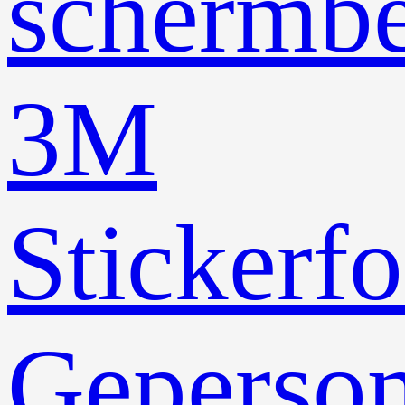
schermb
3M
Stickerfo
Geperson