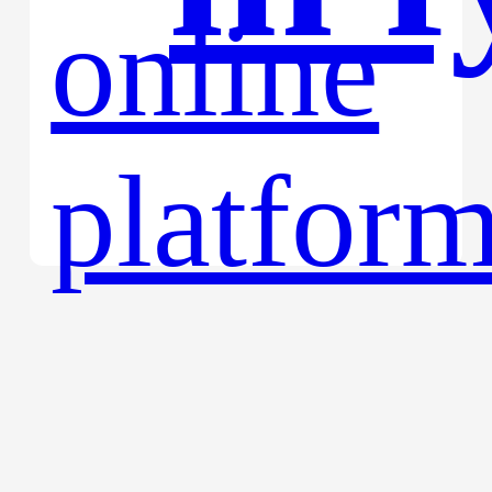
win
onl