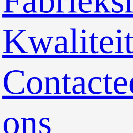
Fabrieksr
Kwalitei
Contacte
ons