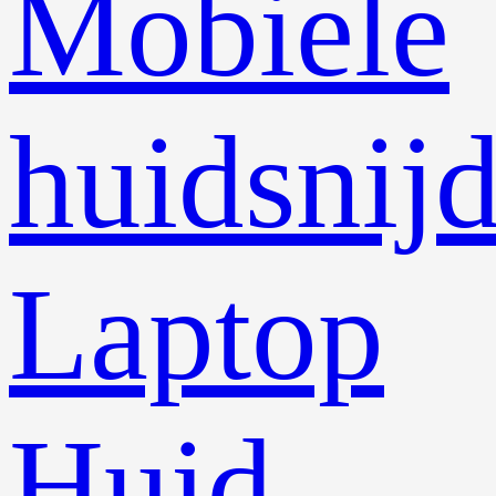
Mobiele
huidsnij
Laptop
Huid