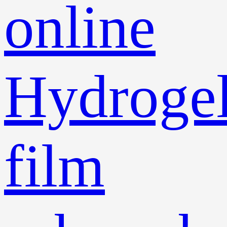
online
Hydroge
film