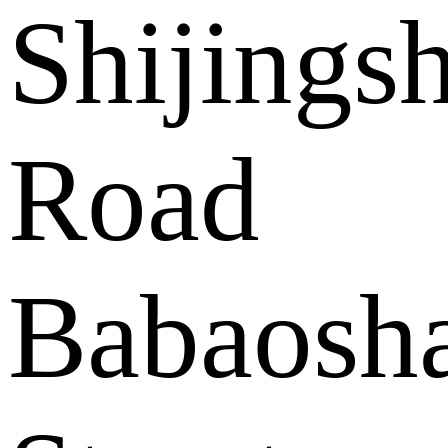
Shijings
Road
Babaosh