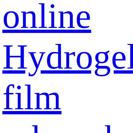
online
Hydroge
film