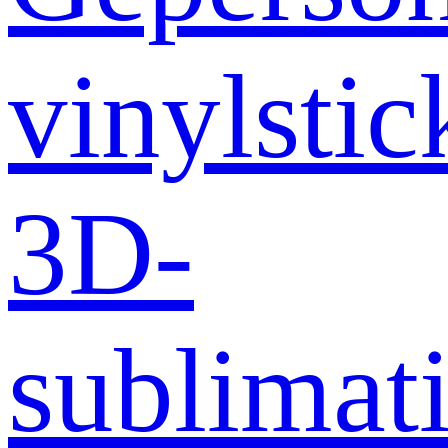
vinylstic
3D-
sublimati