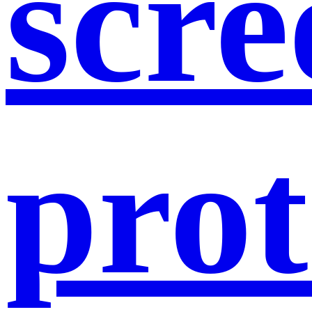
scre
prot