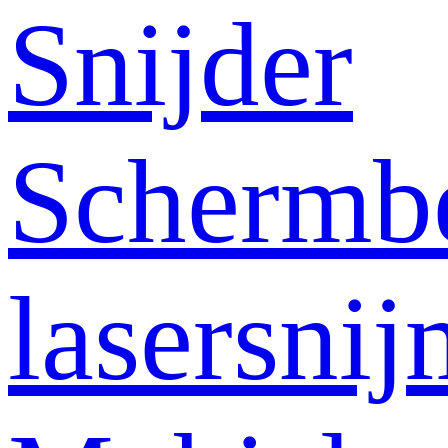
Snijder
Schermb
lasersni