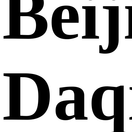
Beij
Daq