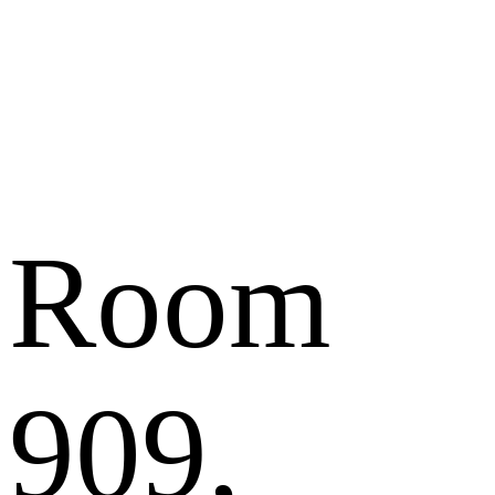
Room
909,