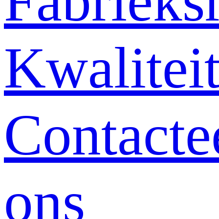
Fabrieksr
Kwalitei
Contacte
ons