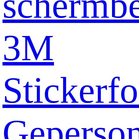
schermb
3M
Stickerfo
Geperson