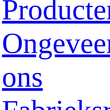
Producte
Ongevee
ons