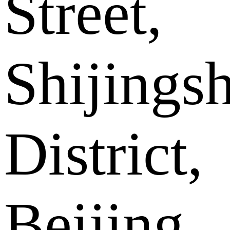
Street,
Shijings
District,
Beijing .