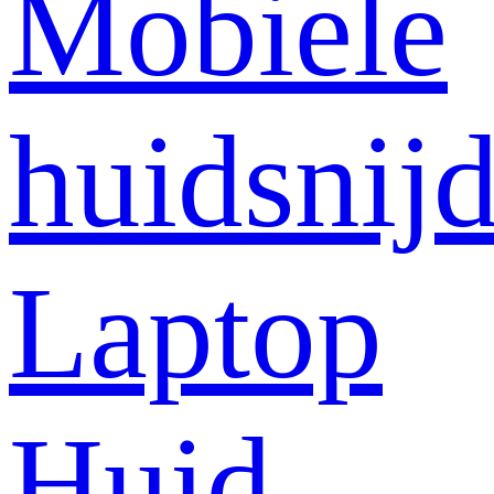
Mobiele
huidsnij
Laptop
Huid