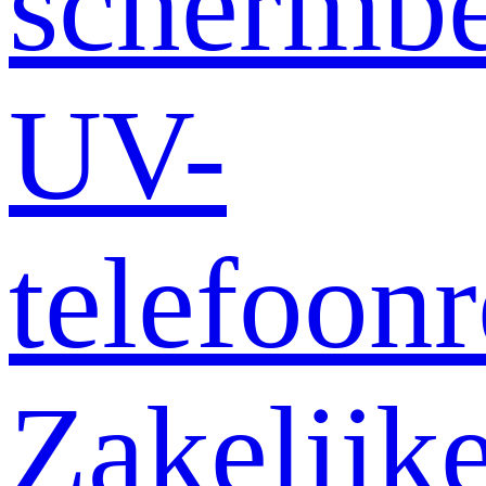
schermb
UV-
telefoonr
Zakelijk