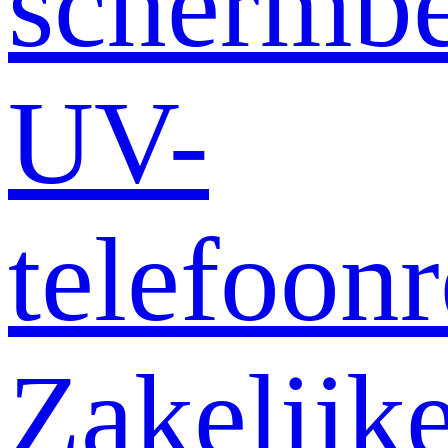
schermb
UV-
telefoonr
Zakelijk