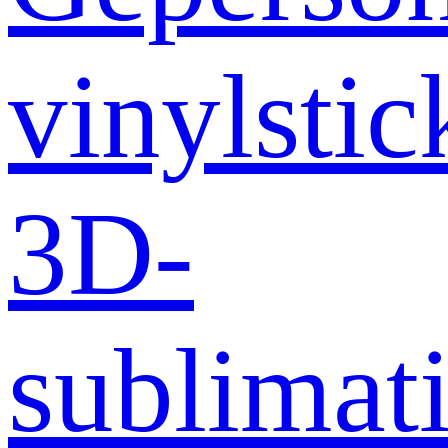
vinylstic
3D-
sublimati