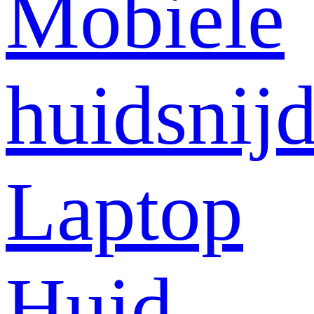
Mobiele
huidsnij
Laptop
Huid