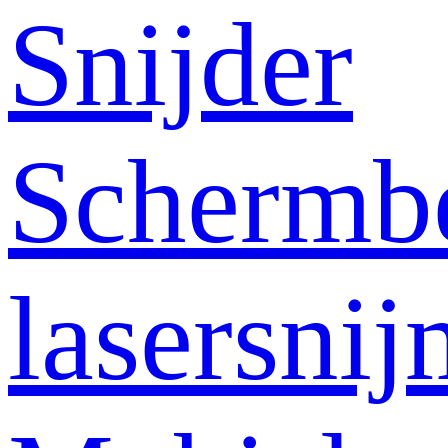
Snijder
Schermb
lasersni