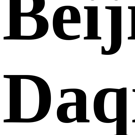
Beij
Daq