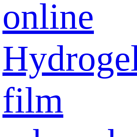
online
Hydroge
film