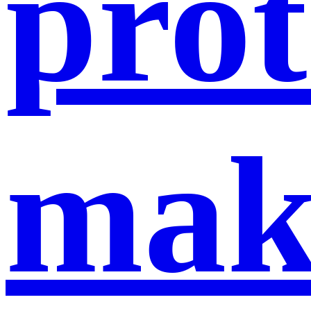
prot
mak