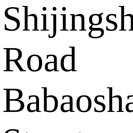
Shijings
Road
Babaosh