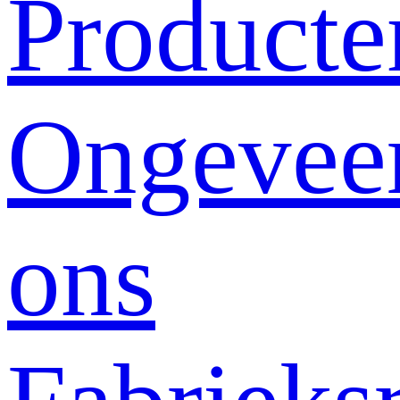
Producte
Ongevee
ons