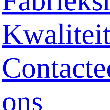
Fabrieksr
Kwalitei
Contacte
ons