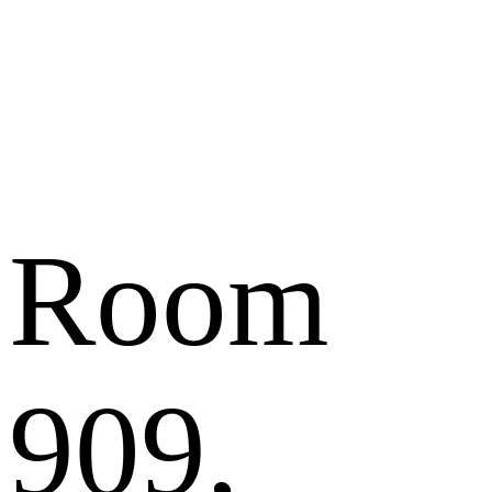
Room
909,