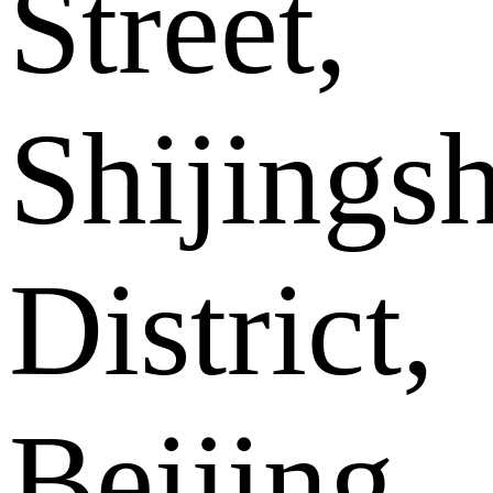
Street,
Shijings
District,
Beijing .