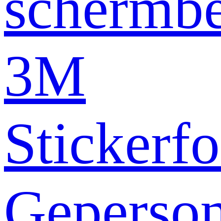
schermb
3M
Stickerfo
Geperson