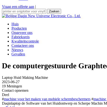
Vraag een offerte aan
|
Zoeken
Huis
Producten
Ongeveer ons
Fabrieksreis
Kwaliteitscontrole
Contacteer ons
Nieuws
Gevallen
De computergestuurde Graphtec
Laptop Huid Making Machine
2023-06-27
19 Meningen
Contact opnemen
Deel
#
machine voor het maken van mobiele schermbeschermers
#
machine 
Daqinlaptop de Software van het Huidontwerp en Scherpe Machin Mob