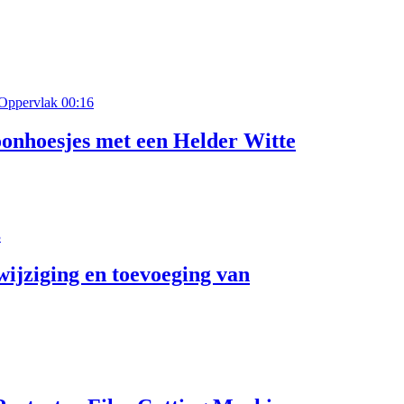
00:16
onhoesjes met een Helder Witte
3
ijziging en toevoeging van