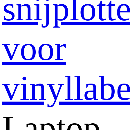
snijplotte
voor
vinyllabe
Laptop