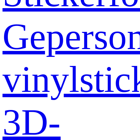
Geperson
vinylstic
3D-