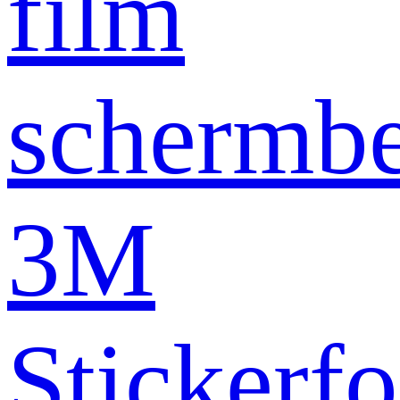
film
schermb
3M
Stickerfo