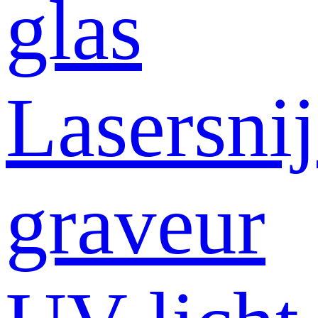
glas
Lasersni
graveur