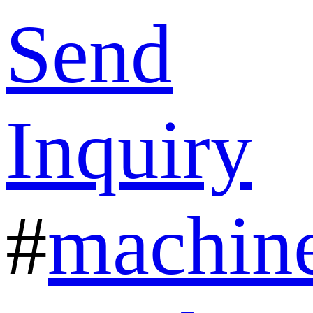
Send
Inquiry
#
machin