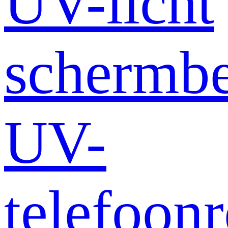
UV-licht
schermb
UV-
telefoonr