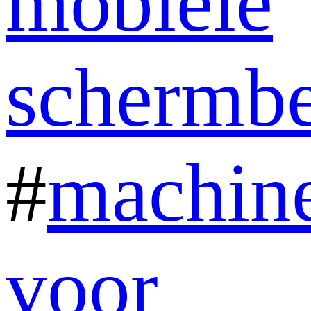
mobiele
schermb
#
machin
voor