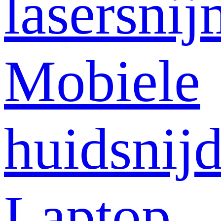
lasersni
Mobiele
huidsnij
Laptop