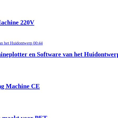
Machine 220V
00:44
neplotter en Software van het Huidontwer
ing Machine CE
e maakt voor PET