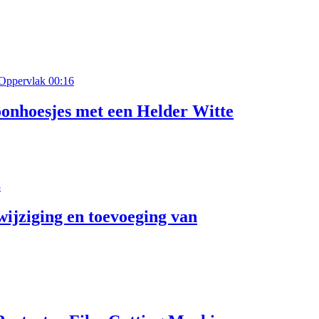
00:16
onhoesjes met een Helder Witte
3
ijziging en toevoeging van