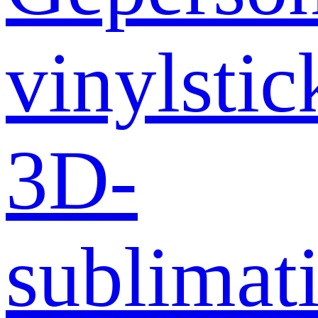
vinylstic
3D-
sublimati