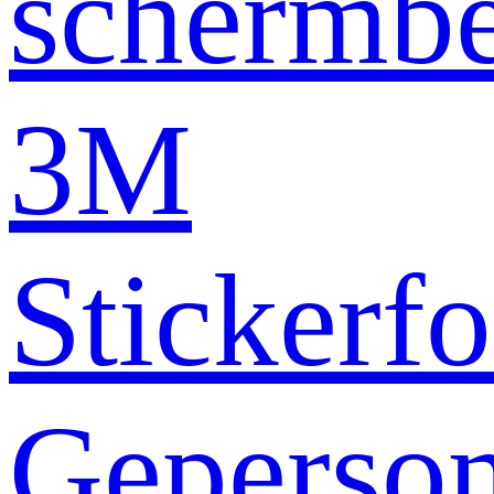
schermb
3M
Stickerfo
Geperson