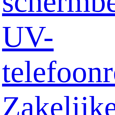
schermb
UV-
telefoonr
Zakelijk