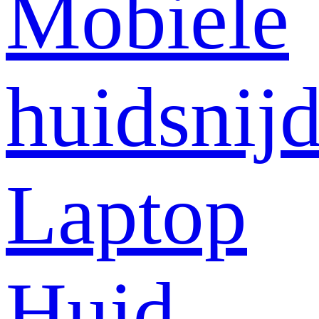
Mobiele
huidsnij
Laptop
Huid