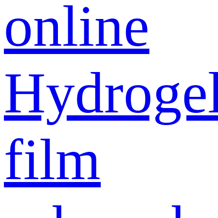
online
Hydroge
film