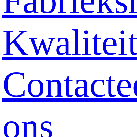
Fabrieksr
Kwalitei
Contacte
ons