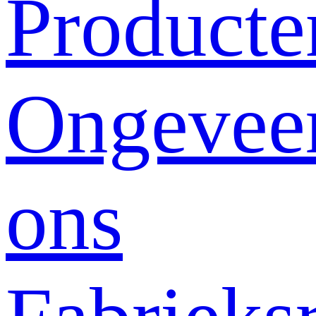
Producte
Ongevee
ons