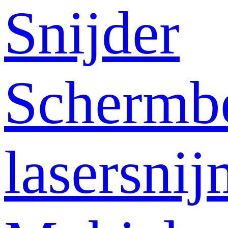
Snijder
Schermb
lasersni