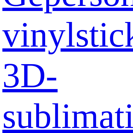
vinylstic
3D-
sublimati