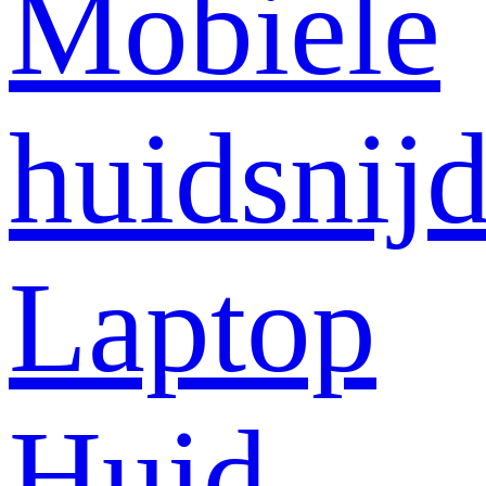
Mobiele
huidsnij
Laptop
Huid