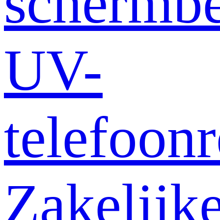
schermb
UV-
telefoonr
Zakelijk