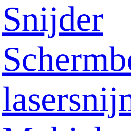
Snijder
Schermb
lasersni