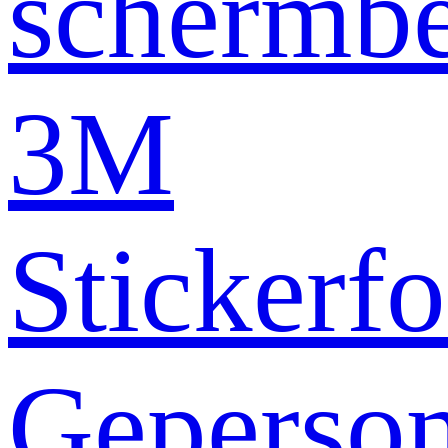
schermb
3M
Stickerfo
Geperson