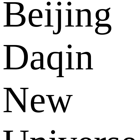
Beijing
Daqin
New