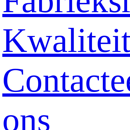
Fabrieksr
Kwalitei
Contacte
ons