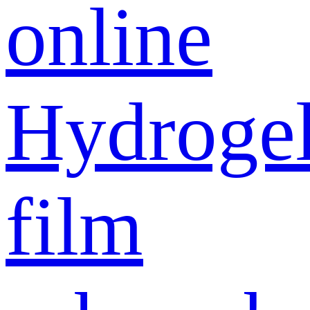
online
Hydroge
film