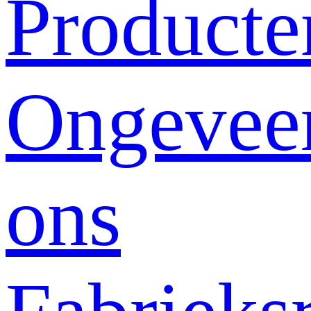
Producte
Ongevee
ons