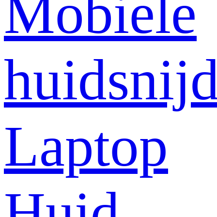
Mobiele
huidsnij
Laptop
Huid