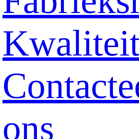
Fabrieksr
Kwalitei
Contacte
ons