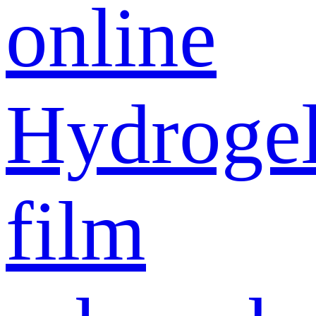
online
Hydroge
film