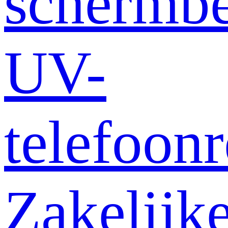
schermb
UV-
telefoonr
Zakelijk