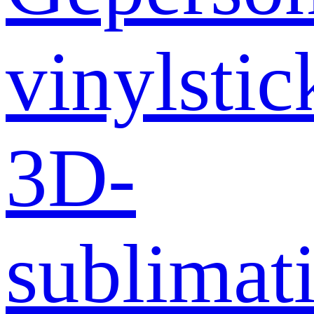
vinylstic
3D-
sublimati