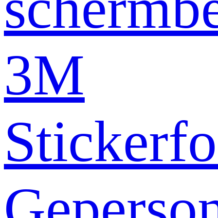
schermb
3M
Stickerfo
Geperson