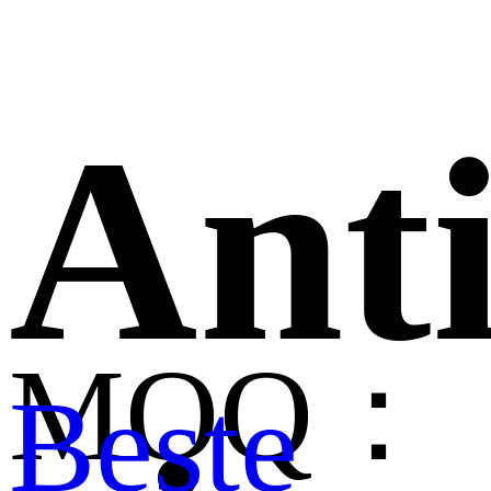
Anti
MOQ：
Beste