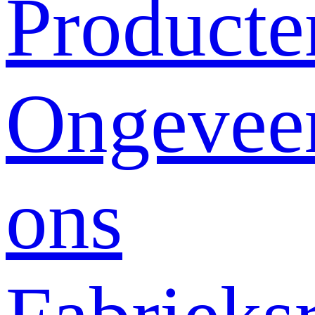
Producte
Ongevee
ons