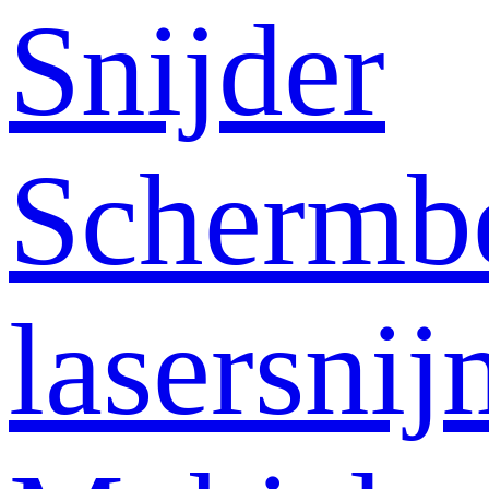
Snijder
Schermb
lasersni