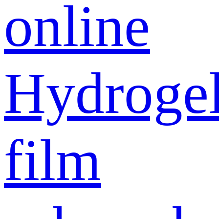
online
Hydroge
film