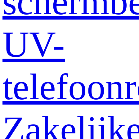
schermb
UV-
telefoonr
Zakelijk