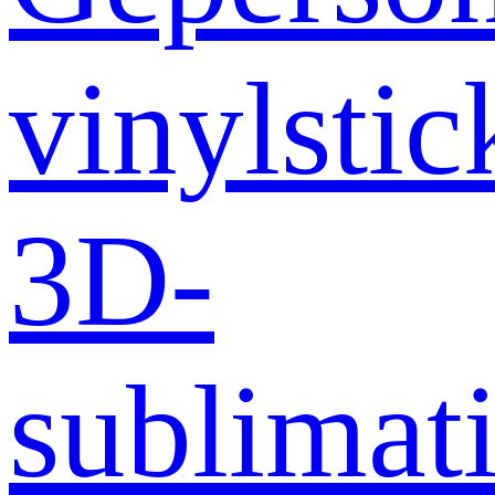
vinylstic
3D-
sublimati