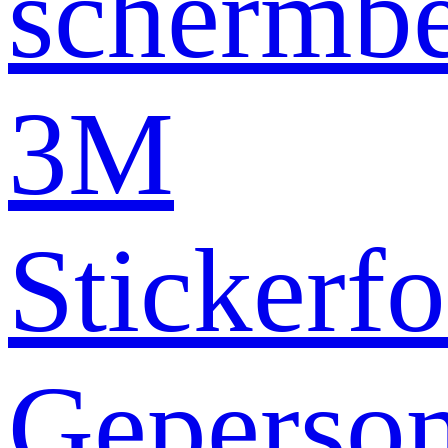
schermb
3M
Stickerfo
Geperson