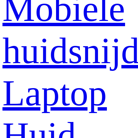
Mobiele
huidsnij
Laptop
Huid