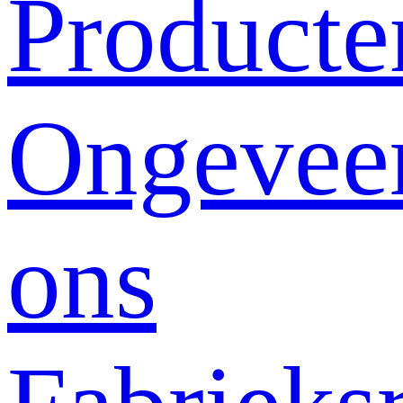
Producte
Ongevee
ons