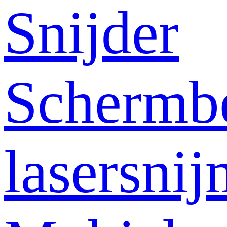
Snijder
Schermb
lasersni