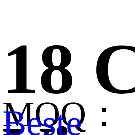
18 
MOQ：
Beste