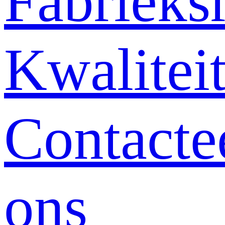
Fabrieksr
Kwalitei
Contacte
ons