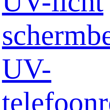
UV-licht
schermb
UV-
telefoonr