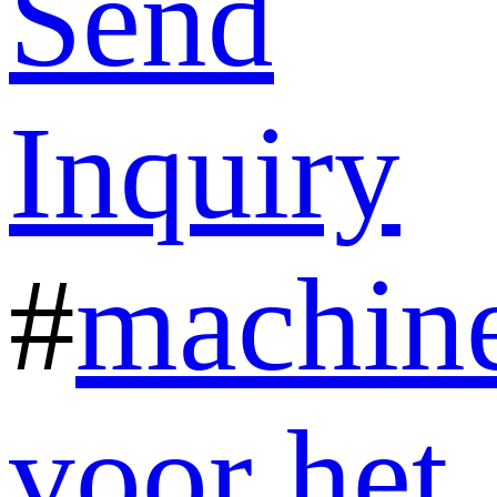
Send
Inquiry
#
machin
voor het