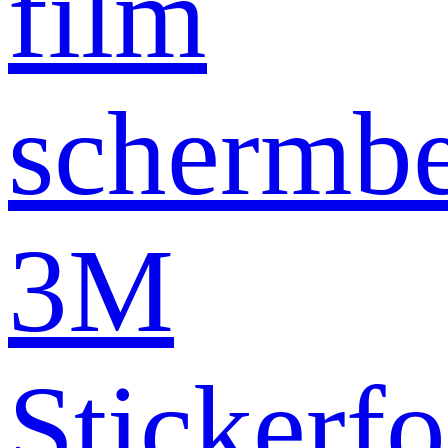
film
schermb
3M
Stickerfo