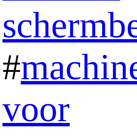
schermb
#
machin
voor