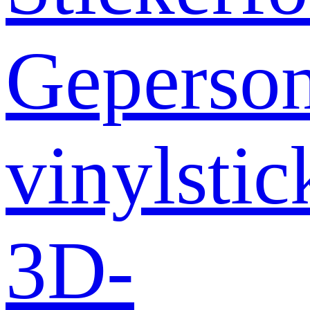
Geperson
vinylstic
3D-