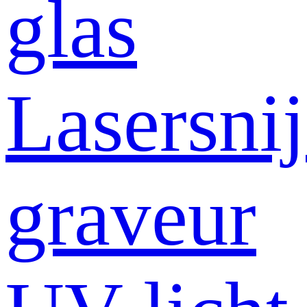
glas
Lasersni
graveur