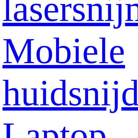
lasersni
Mobiele
huidsnij
Laptop