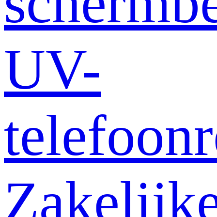
schermb
UV-
telefoonr
Zakelijk