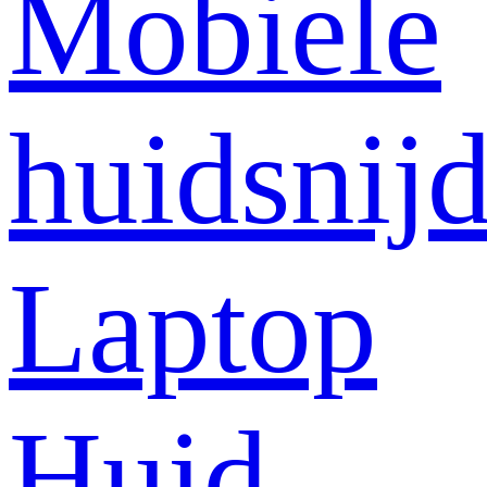
Mobiele
huidsnij
Laptop
Huid