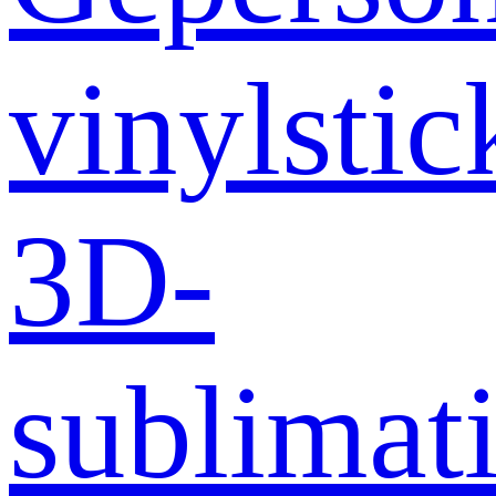
vinylstic
3D-
sublimati