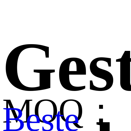
Gest
MOQ：
Beste