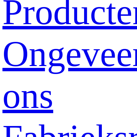
Producte
Ongevee
ons