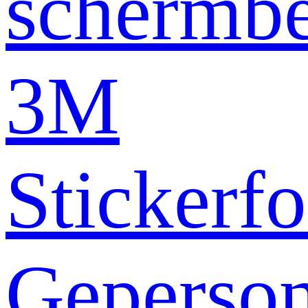
schermb
3M
Stickerfo
Geperson