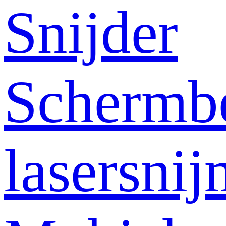
Snijder
Schermb
lasersni