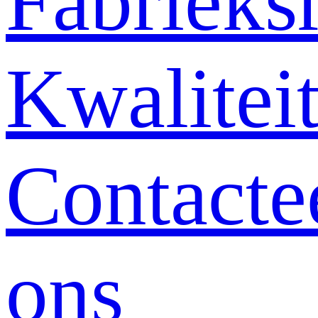
Fabrieksr
Kwalitei
Contacte
ons