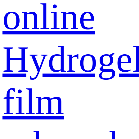
online
Hydroge
film