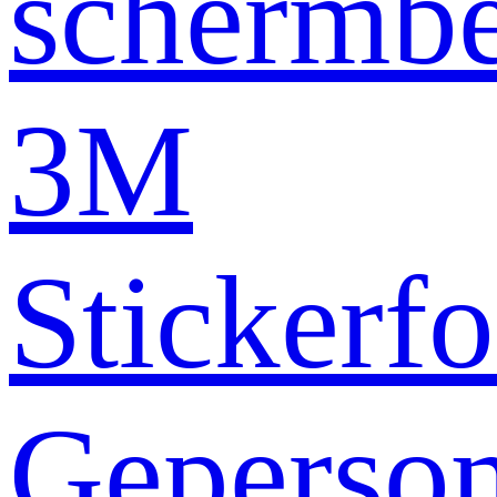
schermb
3M
Stickerfo
Geperson