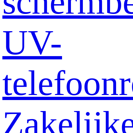
schermb
UV-
telefoonr
Zakelijk