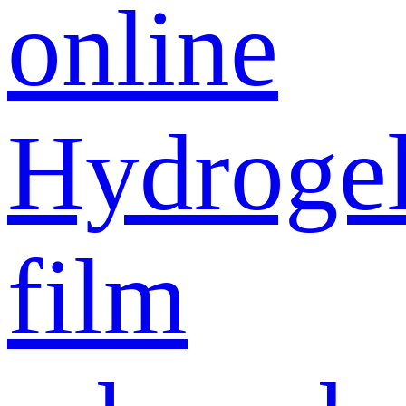
online
Hydroge
film