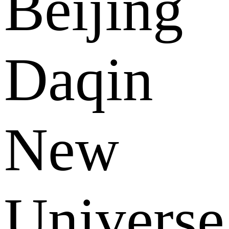
Beijing
Daqin
New
Universe