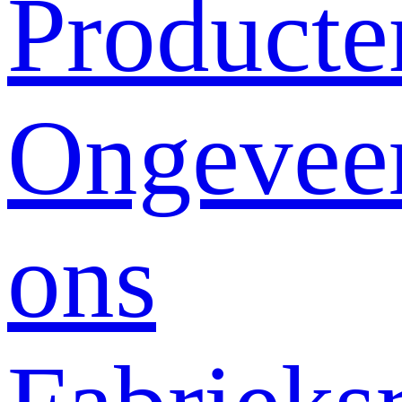
Producte
Ongevee
ons