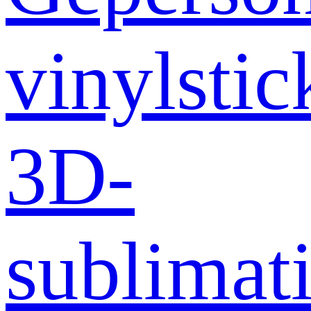
vinylstic
3D-
sublimati