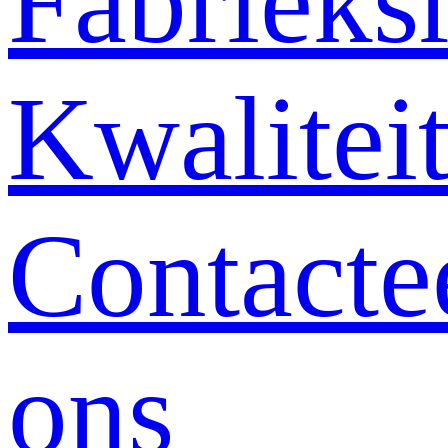
Fabrieksr
Kwalitei
Contacte
ons