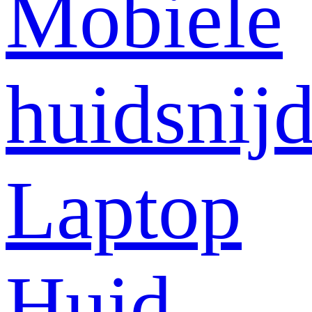
Mobiele
huidsnij
Laptop
Huid