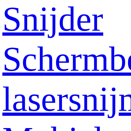
Snijder
Schermb
lasersni