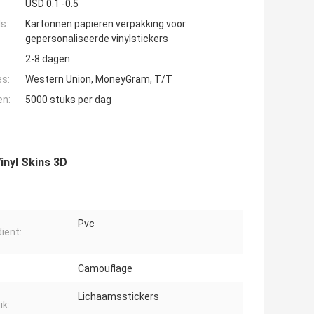
USD 0.1 -0.5
s:
Kartonnen papieren verpakking voor
gepersonaliseerde vinylstickers
2-8 dagen
es:
Western Union, MoneyGram, T/T
en:
5000 stuks per dag
inyl Skins 3D
Pvc
diënt:
Camouflage
Lichaamsstickers
ik: