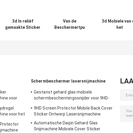
3d In reliëf
Van de
3d Mobiele van 
gemaakte Sticker
Beschermertpu
het
en Tpu-de
van het
Schermbescher
Steunoem Logo
telefoonscherm
van Telefoont
For Phone van de
het Hydrogelfilm
het Hydrogelfi
het
Duidelijk Matte
Matte Finish
Schermbeschermer
Privacy For Oem
LAA
Schermbeschermer lasersnijmachine
cker
Gestanst gehard glas mobiele
ine voor
schermbeschermingssnijder voor 9HD-
beschermstickers
ydrogel
9HD Screen Protector Mobile Back Cover
ine voor het
Sticker Ontwerp Lasersnijmachine
Automatische Daqin Gehard Glas
 Protector
Snijmachine Mobiele Cover Sticker
ijmachine