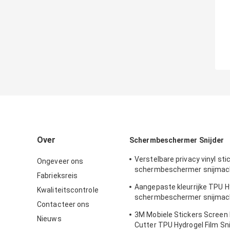
Over
Schermbeschermer Snijder
Verstelbare privacy vinyl sti
Ongeveer ons
schermbeschermer snijmach
Fabrieksreis
iPhone
Aangepaste kleurrijke TPU H
Kwaliteitscontrole
schermbeschermer snijmach
Contacteer ons
afdrukken van stickers
3M Mobiele Stickers Screen
Nieuws
Cutter TPU Hydrogel Film Sn