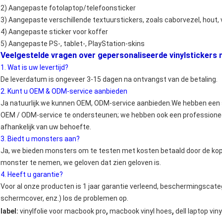
2) Aangepaste fotolaptop/telefoonsticker
3) Aangepaste verschillende textuurstickers, zoals caborvezel, hout, 
4) Aangepaste sticker voor koffer
5) Aangepaste PS-, tablet-, PlayStation-skins
Veelgestelde vragen over gepersonaliseerde vinylstickers
1. Wat is uw levertijd?
De leverdatum is ongeveer 3-15 dagen na ontvangst van de betaling.
2. Kunt u OEM & ODM-service aanbieden
Ja natuurlijk.we kunnen OEM, ODM-service aanbieden.We hebben een s
OEM / ODM-service te ondersteunen; we hebben ook een professionee
afhankelijk van uw behoefte.
3. Biedt u monsters aan?
Ja, we bieden monsters om te testen met kosten betaald door de kop
monster te nemen, we geloven dat zien geloven is.
4. Heeft u garantie?
Voor al onze producten is 1 jaar garantie verleend, beschermingscateg
schermcover, enz.) los de problemen op.
,
,
label:
vinylfolie voor macbook pro
macbook vinyl hoes
dell laptop viny