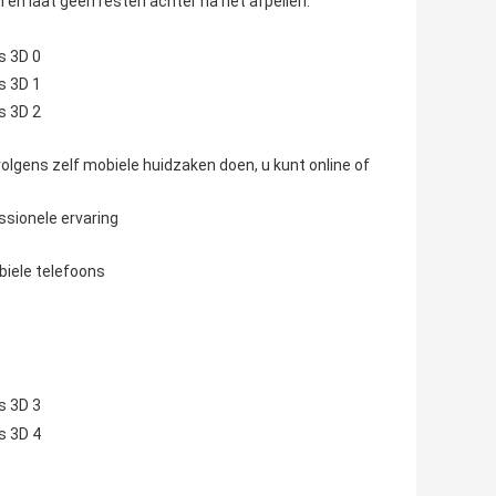
n en laat geen resten achter na het afpellen.
lgens zelf mobiele huidzaken doen, u kunt online of
ssionele ervaring
biele telefoons