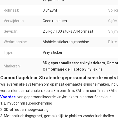
Rolmaat:
0.3*28M
Sollic
Verwijderen:
Geen residuen
Cijfer:
Gewicht:
2,5 kg / 100 stuks A4-formaat
Snijm
Werkmachine:
Mobiele stickersnijmachine
Dikte:
Type:
Vinylsticker
3D gepersonaliseerde vinylstickers
,
Camouf
Markeren:
Camouflage dell laptop vinyl skins
Camouflagekleur Stralende gepersonaliseerde vinylst
Wij leveren alle systemen om op maat gemaakte skins te maken, inclu
verschillende materialen, zoals 3m printfilm, 3M lamineerfilm en 3M l
Voordeel
van gepersonaliseerde vinylstickers in camouflagekleur
1. Lijm voor milieubescherming
2. 3D-effect en hoogwaardig
3. Met ontluchtingsgroef, gemakkelijk te plakken zonder luchtbellen