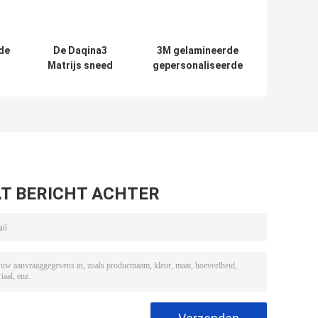
de
De Daqina3
3M gelamineerde
Matrijs sneed
gepersonaliseerde
mer
Vinylstickers
vinylstickers
pu
voor Telefoonrug
omslagsoftware
lm
voor Macbook
T BERICHT ACHTER