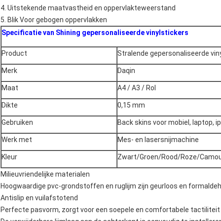
4. Uitstekende maatvastheid en oppervlakteweerstand
5. Blik Voor gebogen oppervlakken
Specificatie van Shining gepersonaliseerde vinylstickers
Product
Stralende gepersonaliseerde vin
Merk
Daqin
Maat
A4 / A3 / Rol
Dikte
0,15 mm
Gebruiken
Back skins voor mobiel, laptop, ip
Werk met
Mes- en lasersnijmachine
Kleur
Zwart/Groen/Rood/Roze/Camou
Milieuvriendelijke materialen
Hoogwaardige pvc-grondstoffen en ruglijm zijn geurloos en formaldehyd
Antislip en vuilafstotend
Perfecte pasvorm, zorgt voor een soepele en comfortabele tactiliteit