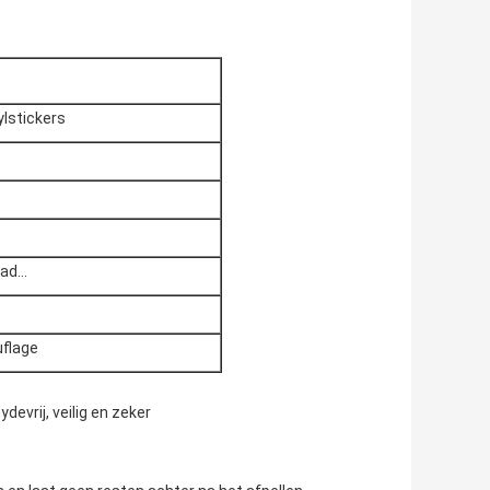
ylstickers
ad...
flage
evrij, veilig en zeker