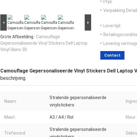
Prijs:
Verpakking Detail
Levertijd:
Betalingsconditi
Grote Afbeelding :
Camouflage
Gepersonaliseerde Vinyl Stickers Dell Laptop
Levering vermog
Vinyl Skins 3D
Contact
Camouflage Gepersonaliseerde Vinyl Stickers Dell Laptop V
beschrijving
Stralende gepersonaliseerde
Naam:
Ingre
vinylstickers
Maat:
A3 / A4 / Rol
Kleur:
Stralende gepersonaliseerde
Trefwoord:
Gebru
vinylstickers