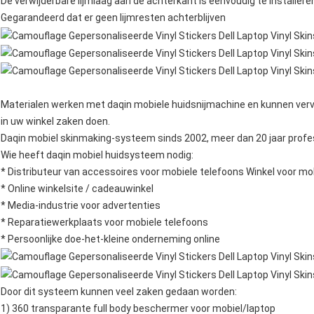
De verwijderbare lijmlaag aan de achterkant is eenvoudig te installere
Gegarandeerd dat er geen lijmresten achterblijven
Materialen werken met daqin mobiele huidsnijmachine en kunnen vervo
in uw winkel zaken doen.
Daqin mobiel skinmaking-systeem sinds 2002, meer dan 20 jaar profe
Wie heeft daqin mobiel huidsysteem nodig:
* Distributeur van accessoires voor mobiele telefoons Winkel voor mo
* Online winkelsite / cadeauwinkel
* Media-industrie voor advertenties
* Reparatiewerkplaats voor mobiele telefoons
* Persoonlijke doe-het-kleine onderneming online
Door dit systeem kunnen veel zaken gedaan worden:
1) 360 transparante full body beschermer voor mobiel/laptop