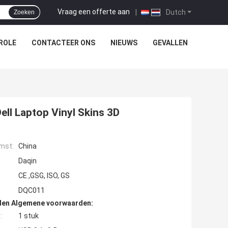
Vraag een offerte aan
|
Dutch
Zoeken
ROLE
CONTACTEER ONS
NIEUWS
GEVALLEN
ell Laptop Vinyl Skins 3D
mst:
China
Daqin
CE ,GSG, ISO, GS
DQC011
den Algemene voorwaarden:
:
1 stuk